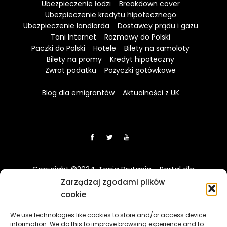
Ubezpieczenie łodzi
Breakdown cover
Ubezpieczenie kredytu hipotecznego
Ubezpieczenie landlorda
Dostawcy prądu i gazu
Tani Internet
Rozmowy do Polski
Paczki do Polski
Hotele
Bilety na samoloty
Bilety na promy
Kredyt hipoteczny
Zwrot podatku
Pożyczki gotówkowe
Blog dla emigrantów
Aktualności z UK
Copyright ©2024. Tania Brytania - Portal dla
Polaków w UK
Zarządzaj zgodami plików
cookie
Disclaimer: Strona TaniaBrytania.uk nie jest regulowana
We use technologies like cookies to store and/or access device
przez Financial Conduct Authority (FCA) i jest prowadzona
information. We do this to improve browsing experience and to