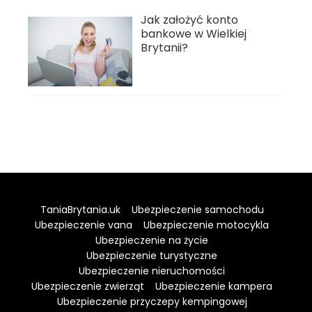
Jak założyć konto
bankowe w Wielkiej
Brytanii?
TaniaBrytania.uk
Ubezpieczenie samochodu
Ubezpieczenie vana
Ubezpieczenie motocykla
Ubezpieczenie na życie
Ubezpieczenie turystyczne
Ubezpieczenie nieruchomości
Ubezpieczenie zwierząt
Ubezpieczenie kampera
Ubezpieczenie przyczepy kempingowej