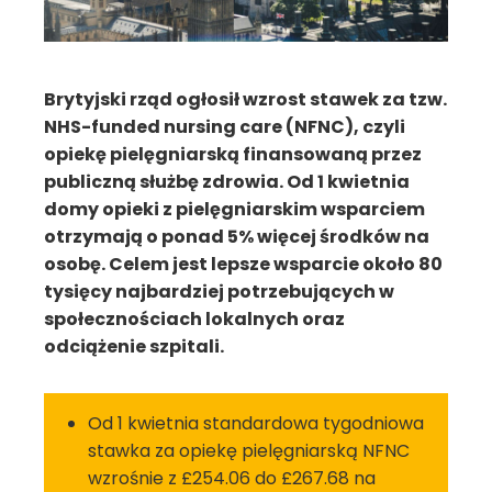
Brytyjski rząd ogłosił wzrost stawek za tzw.
NHS-funded nursing care (NFNC), czyli
opiekę pielęgniarską finansowaną przez
publiczną służbę zdrowia. Od 1 kwietnia
domy opieki z pielęgniarskim wsparciem
otrzymają o ponad 5% więcej środków na
osobę. Celem jest lepsze wsparcie około 80
tysięcy najbardziej potrzebujących w
społecznościach lokalnych oraz
odciążenie szpitali.
Od 1 kwietnia standardowa tygodniowa
stawka za opiekę pielęgniarską NFNC
wzrośnie z £254.06 do £267.68 na