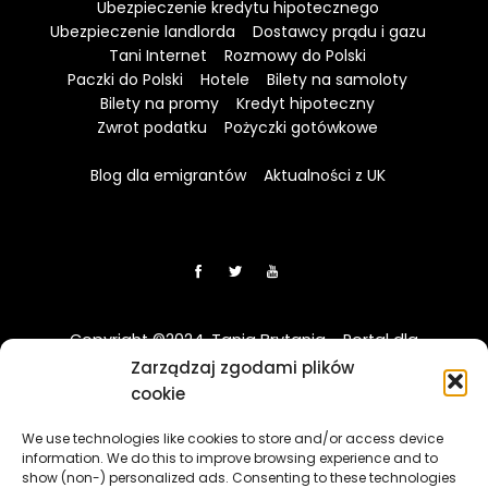
Ubezpieczenie kredytu hipotecznego
Ubezpieczenie landlorda
Dostawcy prądu i gazu
Tani Internet
Rozmowy do Polski
Paczki do Polski
Hotele
Bilety na samoloty
Bilety na promy
Kredyt hipoteczny
Zwrot podatku
Pożyczki gotówkowe
Blog dla emigrantów
Aktualności z UK
Copyright ©2024. Tania Brytania - Portal dla
Polaków w UK
Zarządzaj zgodami plików
cookie
Disclaimer: Strona TaniaBrytania.uk nie jest regulowana
We use technologies like cookies to store and/or access device
przez Financial Conduct Authority (FCA) i jest prowadzona
information. We do this to improve browsing experience and to
wyłącznie w celach informacyjno-edukacyjnych. Treści
show (non-) personalized ads. Consenting to these technologies