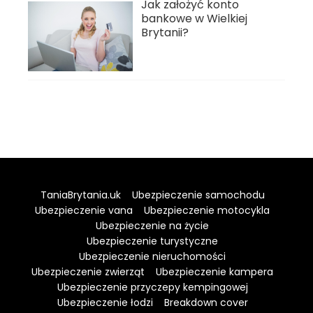
Jak założyć konto
bankowe w Wielkiej
Brytanii?
TaniaBrytania.uk
Ubezpieczenie samochodu
Ubezpieczenie vana
Ubezpieczenie motocykla
Ubezpieczenie na życie
Ubezpieczenie turystyczne
Ubezpieczenie nieruchomości
Ubezpieczenie zwierząt
Ubezpieczenie kampera
Ubezpieczenie przyczepy kempingowej
Ubezpieczenie łodzi
Breakdown cover