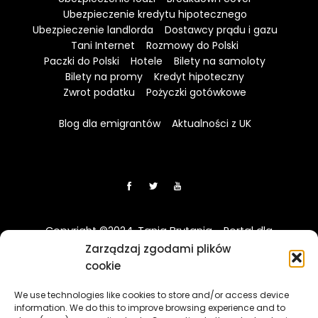
Ubezpieczenie kredytu hipotecznego
Ubezpieczenie landlorda
Dostawcy prądu i gazu
Tani Internet
Rozmowy do Polski
Paczki do Polski
Hotele
Bilety na samoloty
Bilety na promy
Kredyt hipoteczny
Zwrot podatku
Pożyczki gotówkowe
Blog dla emigrantów
Aktualności z UK
Copyright ©2024. Tania Brytania - Portal dla
Polaków w UK
Zarządzaj zgodami plików
cookie
Disclaimer: Strona TaniaBrytania.uk nie jest regulowana
We use technologies like cookies to store and/or access device
przez Financial Conduct Authority (FCA) i jest prowadzona
information. We do this to improve browsing experience and to
wyłącznie w celach informacyjno-edukacyjnych. Treści