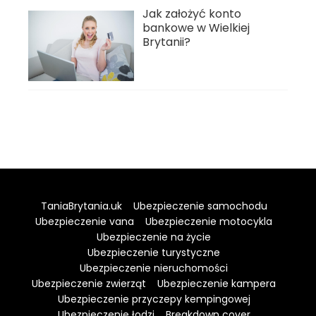
Jak założyć konto
bankowe w Wielkiej
Brytanii?
TaniaBrytania.uk
Ubezpieczenie samochodu
Ubezpieczenie vana
Ubezpieczenie motocykla
Ubezpieczenie na życie
Ubezpieczenie turystyczne
Ubezpieczenie nieruchomości
Ubezpieczenie zwierząt
Ubezpieczenie kampera
Ubezpieczenie przyczepy kempingowej
Ubezpieczenie łodzi
Breakdown cover