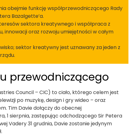
rpnia obejmie funkcję współprzewodniczącego Rady
era Bazalgette’a.
teresów sektora kreatywnego i współpraca z
 innowacji oraz rozwoju umiejętności w całym
nowisko; sektor kreatywny jest uznawany za jeden z
rządu.
ku przewodniczącego
ries Council – CIC) to ciało, którego celem jest
lewizji po muzykę, design i gry wideo – oraz
dem. Tim Davie dołączy do obecnej
a, 1 sierpnia, zastępując odchodzącego Sir Petera
wej Vadery 31 grudnia, Davie zostanie jedynym
.