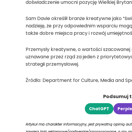
doświadczenie umocni pozycję Wielkiej Bryta
Sam Davie określił branże kreatywne jako “św
nadzieję, że przy odpowiednim wsparciu mogą
także dobre miejsca pracy i rozwój umiejętnoś
Przemysły kreatywne, o wartości szacowanej na
uznawane przez rząd za jeden z priorytetow
strategii przemysłowej.
Źródło: Department for Culture, Media and Spo
Podsumuj tr
ChatGPT
Perple
Artykuł ma charakter informacyjny, jest prywatną opinią a
zawiera linki reklamowe/partnerskie/sponsorowane, a my mo