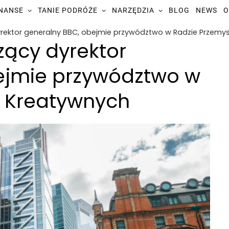
INANSE
TANIE PODRÓŻE
NARZĘDZIA
BLOG
NEWS
O
rektor generalny BBC, obejmie przywództwo w Radzie Przemy
zący dyrektor
ejmie przywództwo w
 Kreatywnych