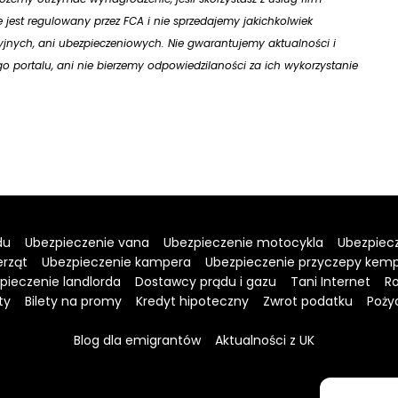
ie jest regulowany przez FCA i nie sprzedajemy jakichkolwiek
jnych, ani ubezpieczeniowych. Nie gwarantujemy aktualności i
 portalu, ani nie bierzemy odpowiedzilaności za ich wykorzystanie
du
Ubezpieczenie vana
Ubezpieczenie motocykla
Ubezpiecz
erząt
Ubezpieczenie kampera
Ubezpieczenie przyczepy kem
pieczenie landlorda
Dostawcy prądu i gazu
Tani Internet
Ro
ty
Bilety na promy
Kredyt hipoteczny
Zwrot podatku
Poży
Blog dla emigrantów
Aktualności z UK