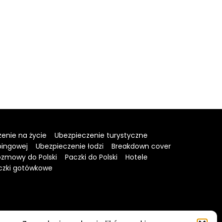
enie na życie
Ubezpieczenie turystyczne
pingowej
Ubezpieczenie łodzi
Breakdown cover
zmowy do Polski
Paczki do Polski
Hotele
czki gotówkowe