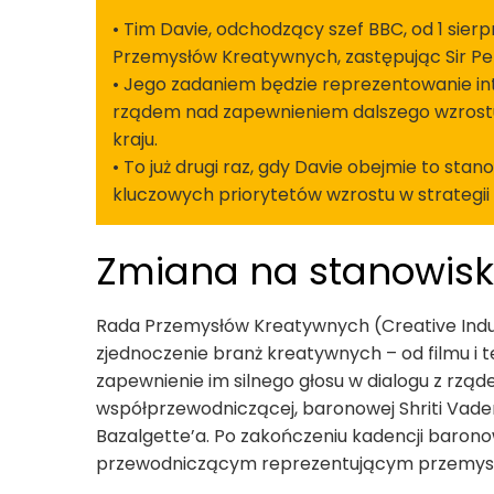
• Tim Davie, odchodzący szef BBC, od 1 sie
Przemysłów Kreatywnych, zastępując Sir Pet
• Jego zadaniem będzie reprezentowanie in
rządem nad zapewnieniem dalszego wzrostu,
kraju.
• To już drugi raz, gdy Davie obejmie to sta
kluczowych priorytetów wzrostu w strategii 
Zmiana na stanowis
Rada Przemysłów Kreatywnych (Creative Indust
zjednoczenie branż kreatywnych – od filmu i te
zapewnienie im silnego głosu w dialogu z rzą
współprzewodniczącej, baronowej Shriti Vader
Bazalgette’a. Po zakończeniu kadencji barono
przewodniczącym reprezentującym przemysł