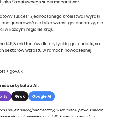
nii jako “kreatywnego supermocarstwa”.
iatowy sukces” Zjednoczonego Królestwa i wyraził
 one generować nie tylko wzrost gospodarczy, ale
ci w każdym regionie kraju.
 145,8 mld funtów dla brytyjskiej gospodarki, są
ych sektorów wzrostu w ramach nowoczesnej
rt / gov.uk
eść artykułu z AI:
xity
Grok
Google AI
utora i nie jest poradą/rekomendacją w rozumieniu prawa. Ponadto
żemy otrzymać wynagrodzenie, jeśli skorzystasz z usług firm