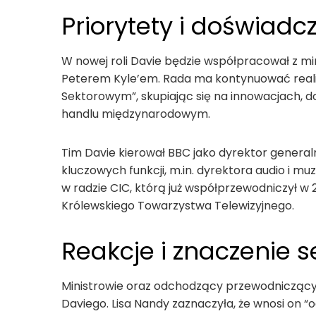
Priorytety i doświad
W nowej roli Davie będzie współpracował z min
Peterem Kyle’em. Rada ma kontynuować realiz
Sektorowym”, skupiając się na innowacjach, do
handlu międzynarodowym.
Tim Davie kierował BBC jako dyrektor generalny
kluczowych funkcji, m.in. dyrektora audio i m
w radzie CIC, którą już współprzewodniczył w 2
Królewskiego Towarzystwa Telewizyjnego.
Reakcje i znaczenie s
Ministrowie oraz odchodzący przewodniczący 
Daviego. Lisa Nandy zaznaczyła, że wnosi on “o