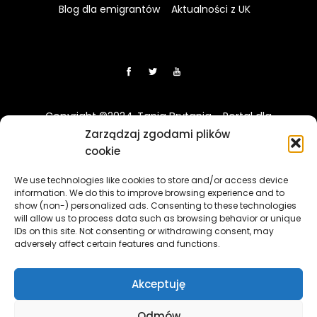
Blog dla emigrantów
Aktualności z UK
Copyright ©2024. Tania Brytania - Portal dla
Polaków w UK
Zarządzaj zgodami plików
cookie
Disclaimer: Strona TaniaBrytania.uk nie jest regulowana
We use technologies like cookies to store and/or access device
przez Financial Conduct Authority (FCA) i jest prowadzona
information. We do this to improve browsing experience and to
wyłącznie w celach informacyjno-edukacyjnych. Treści
show (non-) personalized ads. Consenting to these technologies
zawierająca linki sponsorowane i afiliacyjne, a klikając w nie
will allow us to process data such as browsing behavior or unique
i korzystając z usług reklamodawców lub firm
IDs on this site. Not consenting or withdrawing consent, may
adversely affect certain features and functions.
współpracujących, nasz serwis może otrzymać
wynagrodzenie.
[więcej]
Akceptuję
The TaniaBrytania.uk website is not regulated by the
Financial Conduct Authority (FCA) and is operated solely for
Odmów