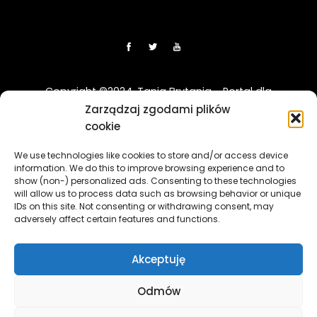
Copyright ©2024. Tania Brytania - Portal dla
Polaków w UK
Zarządzaj zgodami plików
cookie
Disclaimer: Strona TaniaBrytania.uk nie jest regulowana
We use technologies like cookies to store and/or access device
przez Financial Conduct Authority (FCA) i jest prowadzona
information. We do this to improve browsing experience and to
wyłącznie w celach informacyjno-edukacyjnych. Treści
show (non-) personalized ads. Consenting to these technologies
zawierająca linki sponsorowane i afiliacyjne, a klikając w nie
will allow us to process data such as browsing behavior or unique
i korzystając z usług reklamodawców lub firm
IDs on this site. Not consenting or withdrawing consent, may
adversely affect certain features and functions.
współpracujących, nasz serwis może otrzymać
wynagrodzenie.
[więcej]
Akceptuję
The TaniaBrytania.uk website is not regulated by the
Financial Conduct Authority (FCA) and is operated solely for
Odmów
informational and educational purposes. The content