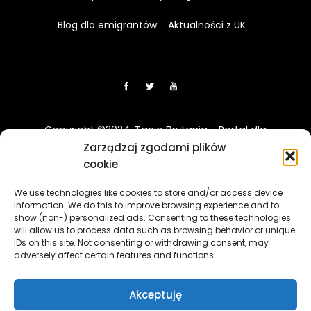
Blog dla emigrantów
Aktualności z UK
Copyright ©2024. Tania Brytania - Portal dla
Polaków w UK
Zarządzaj zgodami plików
cookie
Disclaimer: Strona TaniaBrytania.uk nie jest regulowana
We use technologies like cookies to store and/or access device
przez Financial Conduct Authority (FCA) i jest prowadzona
information. We do this to improve browsing experience and to
wyłącznie w celach informacyjno-edukacyjnych. Treści
show (non-) personalized ads. Consenting to these technologies
zawierająca linki sponsorowane i afiliacyjne, a klikając w nie
will allow us to process data such as browsing behavior or unique
i korzystając z usług reklamodawców lub firm
IDs on this site. Not consenting or withdrawing consent, may
adversely affect certain features and functions.
współpracujących, nasz serwis może otrzymać
wynagrodzenie.
[więcej]
Akceptuję
The TaniaBrytania.uk website is not regulated by the