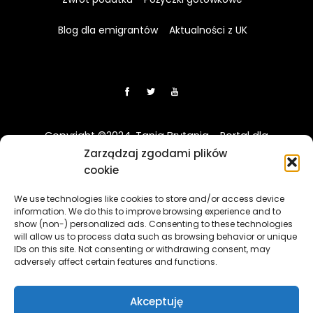
Blog dla emigrantów
Aktualności z UK
Copyright ©2024. Tania Brytania - Portal dla
Polaków w UK
Zarządzaj zgodami plików
cookie
Disclaimer: Strona TaniaBrytania.uk nie jest regulowana
We use technologies like cookies to store and/or access device
przez Financial Conduct Authority (FCA) i jest prowadzona
information. We do this to improve browsing experience and to
wyłącznie w celach informacyjno-edukacyjnych. Treści
show (non-) personalized ads. Consenting to these technologies
zawierająca linki sponsorowane i afiliacyjne, a klikając w nie
will allow us to process data such as browsing behavior or unique
i korzystając z usług reklamodawców lub firm
IDs on this site. Not consenting or withdrawing consent, may
adversely affect certain features and functions.
współpracujących, nasz serwis może otrzymać
wynagrodzenie.
[więcej]
Akceptuję
The TaniaBrytania.uk website is not regulated by the