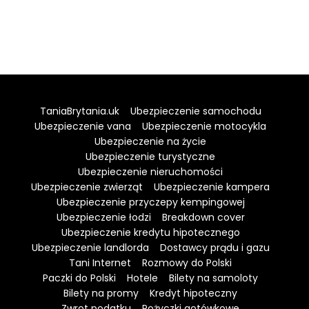
TaniaBrytania.uk
Ubezpieczenie samochodu
Ubezpieczenie vana
Ubezpieczenie motocykla
Ubezpieczenie na życie
Ubezpieczenie turystyczne
Ubezpieczenie nieruchomości
Ubezpieczenie zwierząt
Ubezpieczenie kampera
Ubezpieczenie przyczepy kempingowej
Ubezpieczenie łodzi
Breakdown cover
Ubezpieczenie kredytu hipotecznego
Ubezpieczenie landlorda
Dostawcy prądu i gazu
Tani Internet
Rozmowy do Polski
Paczki do Polski
Hotele
Bilety na samoloty
Bilety na promy
Kredyt hipoteczny
Zwrot podatku
Pożyczki gotówkowe