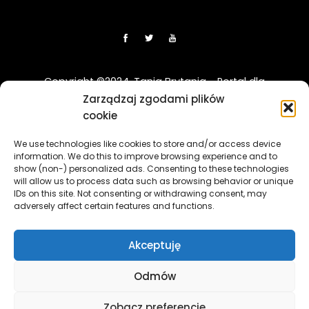
Copyright ©2024. Tania Brytania - Portal dla
Polaków w UK
Zarządzaj zgodami plików
cookie
Disclaimer: Strona TaniaBrytania.uk nie jest regulowana
We use technologies like cookies to store and/or access device
przez Financial Conduct Authority (FCA) i jest prowadzona
information. We do this to improve browsing experience and to
wyłącznie w celach informacyjno-edukacyjnych. Treści
show (non-) personalized ads. Consenting to these technologies
zawierająca linki sponsorowane i afiliacyjne, a klikając w nie
will allow us to process data such as browsing behavior or unique
i korzystając z usług reklamodawców lub firm
IDs on this site. Not consenting or withdrawing consent, may
adversely affect certain features and functions.
współpracujących, nasz serwis może otrzymać
wynagrodzenie.
[więcej]
Akceptuję
The TaniaBrytania.uk website is not regulated by the
Financial Conduct Authority (FCA) and is operated solely for
Odmów
informational and educational purposes. The content
contains sponsored and affiliate links, and by clicking on
Zobacz preferencje