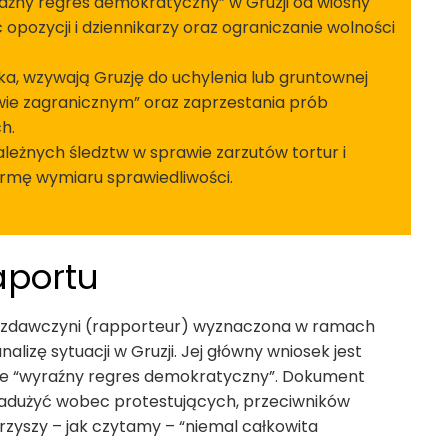
aźny regres demokratyczny” w Gruzji od wiosny
pozycji i dziennikarzy oraz ograniczanie wolności
ka, wzywają Gruzję do uchylenia lub gruntownej
ie zagranicznym” oraz zaprzestania prób
h.
leżnych śledztw w sprawie zarzutów tortur i
ormę wymiaru sprawiedliwości.
aportu
wozdawczyni (rapporteur) wyznaczona w ramach
izę sytuacji w Gruzji. Jej główny wniosek jest
ce “wyraźny regres demokratyczny”. Dokument
adużyć wobec protestujących, przeciwników
rzyszy – jak czytamy – “niemal całkowita