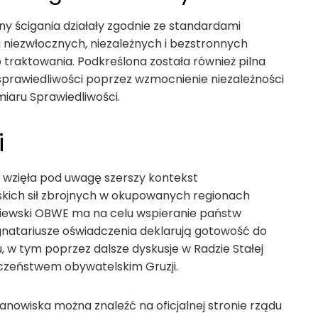
y ścigania działały zgodnie ze standardami
niezwłocznych, niezależnych i bezstronnych
o traktowania. Podkreślona została również pilna
prawiedliwości poprzez wzmocnienie niezależności
miaru Sprawiedliwości.
i
, wzięła pod uwagę szerszy kontekst
skich sił zbrojnych w okupowanych regionach
skiewski OBWE ma na celu wspieranie państw
ygnatariusze oświadczenia deklarują gotowość do
, w tym poprzez dalsze dyskusje w Radzie Stałej
czeństwem obywatelskim Gruzji.
anowiska można znaleźć na oficjalnej stronie rządu