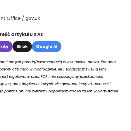
t Office / gov.uk
eść artykułu z AI:
xity
Grok
Google AI
utora i nie jest poradą/rekomendacją w rozumieniu prawa. Ponadto
żemy otrzymać wynagrodzenie, jeśli skorzystasz z usług firm
ie jest regulowany przez FCA i nie sprzedajemy jakichkolwiek
jnych, ani ubezpieczeniowych. Nie gwarantujemy aktualności i
 portalu, ani nie bierzemy odpowiedzilaności za ich wykorzystanie