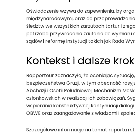
Oświadczenie wzywa do zapewnienia, by organ
międzynarodowymi, oraz do przeprowadzenia 
śledztw we wszystkich zarzutach tortur i złeg
potrzeba przywrócenia zaufania do wymiaru s
sądów i reformę instytucji takich jak Rada Wy
Kontekst i dalsze krok
Rapporteur zaznaczyła, że oceniając sytuację
bezpieczeństwa Gruzji, w tym obecność rosyj
Abchazji i Osetii Południowej. Mechanizm Mo
członkowskich w realizacji ich zobowiązań. S
wspierania konstruktywnej kontynuacji dialogu
OBWE oraz zaangażowanie z władzami i społe
Szczegółowe informacje na temat raportu i st