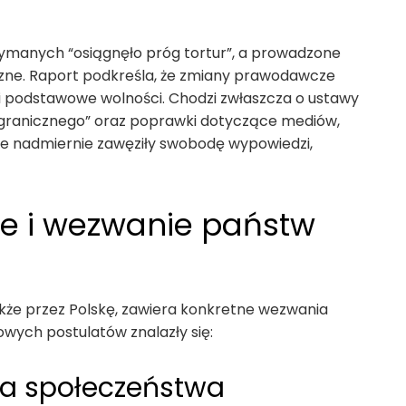
ymanych “osiągnęło próg tortur”, a prowadzone
zne. Raport podkreśla, że zmiany prawodawcze
i podstawowe wolności. Chodzi zwłaszcza o ustawy
agranicznego” oraz poprawki dotyczące mediów,
re nadmiernie zawęziły swobodę wypowiedzi,
e i wezwanie państw
kże przez Polskę, zawiera konkretne wezwania
owych postulatów znalazły się:
na społeczeństwa