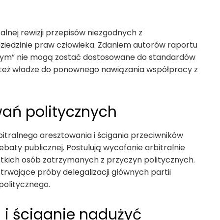
lnej rewizji przepisów niezgodnych z
iedzinie praw człowieka. Zdaniem autorów raportu
znym” nie mogą zostać dostosowane do standardów
 też władze do ponownego nawiązania współpracy z
wań politycznych
bitralnego aresztowania i ścigania przeciwników
ebaty publicznej. Postulują wycofanie arbitralnie
tkich osób zatrzymanych z przyczyn politycznych.
trwające próby delegalizacji głównych partii
politycznego.
 i ściganie nadużyć