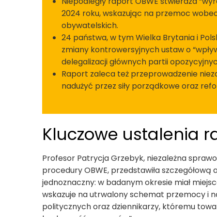
Niepodległy raport OBWE stwierdza “wyr
2024 roku, wskazując na przemoc wobec o
obywatelskich.
24 państwa, w tym Wielka Brytania i Pols
zmiany kontrowersyjnych ustaw o “wpływ
delegalizacji głównych partii opozycyjnyc
Raport zaleca też przeprowadzenie nieza
nadużyć przez siły porządkowe oraz ref
Kluczowe ustalenia r
Profesor Patrycja Grzebyk, niezależna spra
procedury OBWE, przedstawiła szczegółową anal
jednoznaczny: w badanym okresie miał miejs
wskazuje na utrwalony schemat przemocy i n
politycznych oraz dziennikarzy, któremu towa