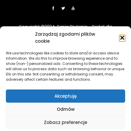
Copyright ©2024. Tania Brytania - Portal dla
Polaków w UK
Zarządzaj zgodami plików
cookie
Disclaimer: Strona TaniaBrytania.uk nie jest regulowana
We use technologies like cookies to store and/or access device
przez Financial Conduct Authority (FCA) i jest prowadzona
information. We do this to improve browsing experience and to
wyłącznie w celach informacyjno-edukacyjnych. Treści
show (non-) personalized ads. Consenting to these technologies
zawierająca linki sponsorowane i afiliacyjne, a klikając w nie
will allow us to process data such as browsing behavior or unique
i korzystając z usług reklamodawców lub firm
IDs on this site. Not consenting or withdrawing consent, may
adversely affect certain features and functions.
współpracujących, nasz serwis może otrzymać
wynagrodzenie.
[więcej]
Akceptuję
The TaniaBrytania.uk website is not regulated by the
Financial Conduct Authority (FCA) and is operated solely for
Odmów
informational and educational purposes. The content
contains sponsored and affiliate links, and by clicking on
Zobacz preferencje
them and using the services of advertisers or partner