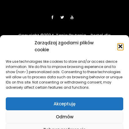
Copyright ©2024. Tania Brytania - Portal dla
Polaków w UK
Zarządzaj zgodami plików
cookie
Disclaimer: Strona TaniaBrytania.uk nie jest regulowana
We use technologies like cookies to store and/or access device
przez Financial Conduct Authority (FCA) i jest prowadzona
information. We do this to improve browsing experience and to
wyłącznie w celach informacyjno-edukacyjnych. Treści
show (non-) personalized ads. Consenting to these technologies
zawierająca linki sponsorowane i afiliacyjne, a klikając w nie
will allow us to process data such as browsing behavior or unique
i korzystając z usług reklamodawców lub firm
IDs on this site. Not consenting or withdrawing consent, may
adversely affect certain features and functions.
współpracujących, nasz serwis może otrzymać
wynagrodzenie.
[więcej]
Akceptuję
The TaniaBrytania.uk website is not regulated by the
Financial Conduct Authority (FCA) and is operated solely for
Odmów
informational and educational purposes. The content
contains sponsored and affiliate links, and by clicking on