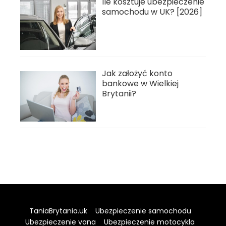
Ile kosztuje ubezpieczenie
samochodu w UK? [2026]
Jak założyć konto
bankowe w Wielkiej
Brytanii?
TaniaBrytania.uk
Ubezpieczenie samochodu
Ubezpieczenie vana
Ubezpieczenie motocykla