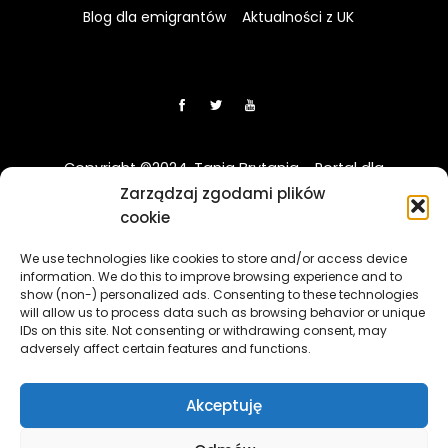
Blog dla emigrantów
Aktualności z UK
Copyright ©2024. Tania Brytania - Portal dla
Polaków w UK
Zarządzaj zgodami plików
cookie
Disclaimer: Strona TaniaBrytania.uk nie jest regulowana
We use technologies like cookies to store and/or access device
przez Financial Conduct Authority (FCA) i jest prowadzona
information. We do this to improve browsing experience and to
wyłącznie w celach informacyjno-edukacyjnych. Treści
show (non-) personalized ads. Consenting to these technologies
zawierająca linki sponsorowane i afiliacyjne, a klikając w nie
will allow us to process data such as browsing behavior or unique
i korzystając z usług reklamodawców lub firm
IDs on this site. Not consenting or withdrawing consent, may
adversely affect certain features and functions.
współpracujących, nasz serwis może otrzymać
wynagrodzenie.
[więcej]
Akceptuję
The TaniaBrytania.uk website is not regulated by the
Financial Conduct Authority (FCA) and is operated solely for