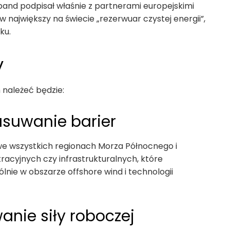
iband podpisał właśnie z partnerami europejskimi
 największy na świecie „rezerwuar czystej energii”,
ku.
y
należeć będzie:
 usuwanie barier
we wszystkich regionach Morza Północnego i
acyjnych czy infrastrukturalnych, które
lnie w obszarze offshore wind i technologii
anie siły roboczej