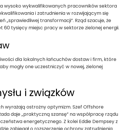
la wysoko wykwalifikowanych pracowników sektora
ekwalifikowania i zatrudnienia w rozwijającym się
ń „sprawiedliwej transformacji”. Rząd szacuje, że
60 tysięcy miejsc pracy w sektorze zielonej energii.
aw
ości dla lokalnych łańcuchów dostaw i firm, które
aby mogły one uczestniczyć w nowej, zielonej
ysłu i związków
h wyrażają ostrożny optymizm. Szef Offshore
 Rada daje „praktyczną szansę” na współpracę rządu
ieczeństwa energetycznego. Z kolei Eddie Dempsey z
zie zabiegał o rozszerzenie ochrony zatrudnienia