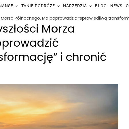
INANSE
TANIE PODRÓŻE
NARZĘDZIA
BLOG
NEWS
O
i Morza Północnego. Ma poprowadzić “sprawiedliwą transforma
szłości Morza
oprowadzić
sformację” i chronić