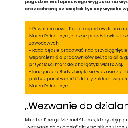
pogodzenie stopniowego wygaszania wydob
oraz ochroną dziesiątek tysięcy wysoko w
• Powołano nową Radę ekspertów, która m
Morzu Północnym, łącząc przedstawicieli rz
zawodowych.
• Rada będzie pracować nad przyciągnięcie
wsparciem dla pracowników sektora oil & ga
przyszłości morskiej energetyki wiatrowej.
• Inauguracja Rady zbiegła się w czasie z p
paktu z państwami UE, który zakłada wsp
Morzu Północnym.
„Wezwanie do działan
Minister Energii, Michael Shanks, który objął p
„wezwanie do działania” dla wszystkich stro