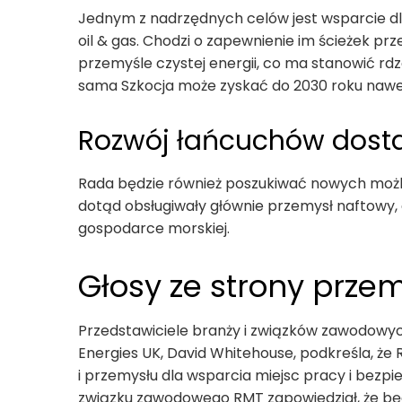
Jednym z nadrzędnych celów jest wsparcie d
oil & gas. Chodzi o zapewnienie im ścieżek prz
przemyśle czystej energii, co ma stanowić rdze
sama Szkocja może zyskać do 2030 roku nawet 
Rozwój łańcuchów dost
Rada będzie również poszukiwać nowych możliw
dotąd obsługiwały głównie przemysł naftowy, 
gospodarce morskiej.
Głosy ze strony przem
Przedstawiciele branży i związków zawodowyc
Energies UK, David Whitehouse, podkreśla, że
i przemysłu dla wsparcia miejsc pracy i bezp
związku zawodowego RMT zapowiedział, że będ