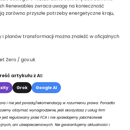
tish Renewables zwraca uwagę na konieczność
ą zarówno przyszłe potrzeby energetyczne kraju,
 i planów transformacji można znaleźć w oficjalnych
et Zero / gov.uk
eść artykułu z AI:
xity
Grok
Google AI
utora i nie jest poradą/rekomendacją w rozumieniu prawa. Ponadto
żemy otrzymać wynagrodzenie, jeśli skorzystasz z usług firm
ie jest regulowany przez FCA i nie sprzedajemy jakichkolwiek
jnych, ani ubezpieczeniowych. Nie gwarantujemy aktualności i