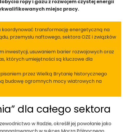
ycia ropy i gazu z rozwojem czystej energii
ykwalifikowanych miejsc pracy.
a koordynować transformację energetyczną na
ądu, przemysłu naftowego, sektora OZE i związków
m inwestycji, usuwaniem barier rozwojowych oraz
s, których umiejętności są kluczowe dla
odpisaniem przez Wielką Brytanię historycznego
ólną budowę ogromnych mocy wiatrowych na
ia” dla całego sektora
rzewodnictwo w Radzie, określił jej powołanie jako
n zaangażowanych w sukces Morza Północnego.