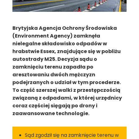
Brytyjska Agencja Ochrony Środowiska
(Environment Agency) zamknęła
nielegalne składowisko odpadów w
hrabstwie Essex, znajdujące się w pobliżu
autostrady M25. Decyzja sądu o
zamknięciu terenu zapadła po
aresztowaniu dwóch mężczyzn
podejrzanych o udział w tym procederze.
To część szerszej walki z przestępczością
związaną z odpadami, w której urzędnicy
coraz częściej sięgają po drony i
zaawansowane technologie.
Sąd zgodził się na zamknięcie terenu w