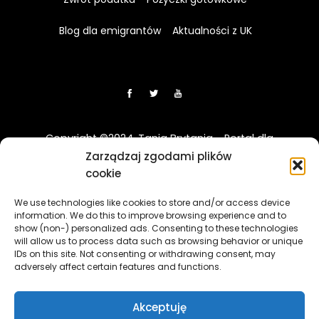
Blog dla emigrantów
Aktualności z UK
Copyright ©2024. Tania Brytania - Portal dla
Polaków w UK
Zarządzaj zgodami plików
cookie
Disclaimer: Strona TaniaBrytania.uk nie jest regulowana
We use technologies like cookies to store and/or access device
przez Financial Conduct Authority (FCA) i jest prowadzona
information. We do this to improve browsing experience and to
wyłącznie w celach informacyjno-edukacyjnych. Treści
show (non-) personalized ads. Consenting to these technologies
zawierająca linki sponsorowane i afiliacyjne, a klikając w nie
will allow us to process data such as browsing behavior or unique
i korzystając z usług reklamodawców lub firm
IDs on this site. Not consenting or withdrawing consent, may
adversely affect certain features and functions.
współpracujących, nasz serwis może otrzymać
wynagrodzenie.
[więcej]
Akceptuję
The TaniaBrytania.uk website is not regulated by the