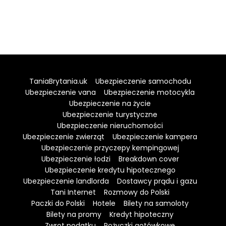
TaniaBrytania.uk
Ubezpieczenie samochodu
Ubezpieczenie vana
Ubezpieczenie motocykla
Ubezpieczenie na życie
Ubezpieczenie turystyczne
Ubezpieczenie nieruchomości
Ubezpieczenie zwierząt
Ubezpieczenie kampera
Ubezpieczenie przyczepy kempingowej
Ubezpieczenie łodzi
Breakdown cover
Ubezpieczenie kredytu hipotecznego
Ubezpieczenie landlorda
Dostawcy prądu i gazu
Tani Internet
Rozmowy do Polski
Paczki do Polski
Hotele
Bilety na samoloty
Bilety na promy
Kredyt hipoteczny
Zwrot podatku
Pożyczki gotówkowe