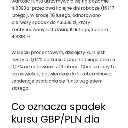
wartość funta utrzymywała się na poziomie
4,8393 zł przez dwa kolejne dni robocze (16 i 17
lutego). W środę, 18 lutego, odnotowano
pierwszy spadek do 4,8338 zł, który
kontynuowany jest dzisiaj, 19 lutego, kursem
4,8318 zł.
W ujęciu procentowym, dzisiejszy kurs jest
niższy o 0,04% od kursu z poprzedniego dnia i o
0,17% od notowania z 13 lutego. Choć zmiany te
są niewielkie, potwierdzają krótkoterminową
tendencję osłabiania się funta względem
złotego.
Co oznacza spadek
kursu GBP/PLN dla