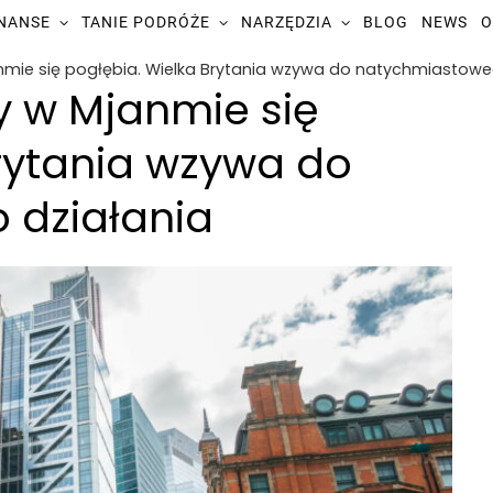
INANSE
TANIE PODRÓŻE
NARZĘDZIA
BLOG
NEWS
O
nmie się pogłębia. Wielka Brytania wzywa do natychmiastowe
y w Mjanmie się
rytania wzywa do
 działania