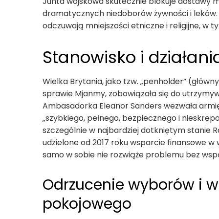
Junta wojskowa skutecznie blokuje dostawy 
dramatycznych niedoborów żywności i leków. M
odczuwają mniejszości etniczne i religijne, w 
Stanowisko i działania
Wielka Brytania, jako tzw. „penholder” (główn
sprawie Mjanmy, zobowiązała się do utrzymyw
Ambasadorka Eleanor Sanders wezwała armi
„szybkiego, pełnego, bezpiecznego i nieskrę
szczególnie w najbardziej dotkniętym stanie R
udzielone od 2017 roku wsparcie finansowe w 
samo w sobie nie rozwiąże problemu bez wspó
Odrzucenie wyborów i w
pokojowego