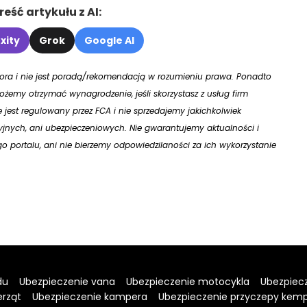
eść artykułu z AI:
xity
Grok
Google AI
utora i nie jest poradą/rekomendacją w rozumieniu prawa. Ponadto
żemy otrzymać wynagrodzenie, jeśli skorzystasz z usług firm
ie jest regulowany przez FCA i nie sprzedajemy jakichkolwiek
jnych, ani ubezpieczeniowych. Nie gwarantujemy aktualności i
 portalu, ani nie bierzemy odpowiedzilaności za ich wykorzystanie
du
Ubezpieczenie vana
Ubezpieczenie motocykla
Ubezpiecz
erząt
Ubezpieczenie kampera
Ubezpieczenie przyczepy kem