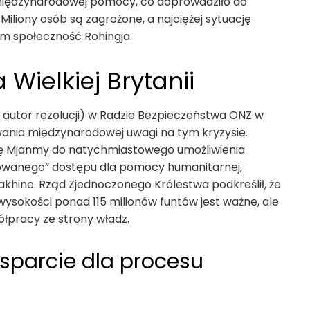
międzynarodowej pomocy, co doprowadziło do
iliony osób są zagrożone, a najciężej sytuację
tym społeczność Rohingja.
 Wielkiej Brytanii
y autor rezolucji) w Radzie Bezpieczeństwa ONZ w
ania międzynarodowej uwagi na tym kryzysie.
ę Mjanmy do natychmiastowego umożliwienia
powanego” dostępu dla pomocy humanitarnej,
akhine. Rząd Zjednoczonego Królestwa podkreślił, że
wysokości ponad 115 milionów funtów jest ważne, ale
łpracy ze strony władz.
sparcie dla procesu