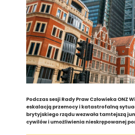
Podczas sesji Rady Praw Człowieka ONZ Wi
eskalacją przemocy i katastrofalną sytu
brytyjskiego rządu wezwała tamtejszą ju
cywilów i umożliwienia nieskrępowanej p