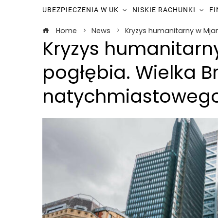
UBEZPIECZENIA W UK
NISKIE RACHUNKI
F
Home
News
Kryzys humanitarny w Mja
Kryzys humanitarn
pogłębia. Wielka B
natychmiastowego