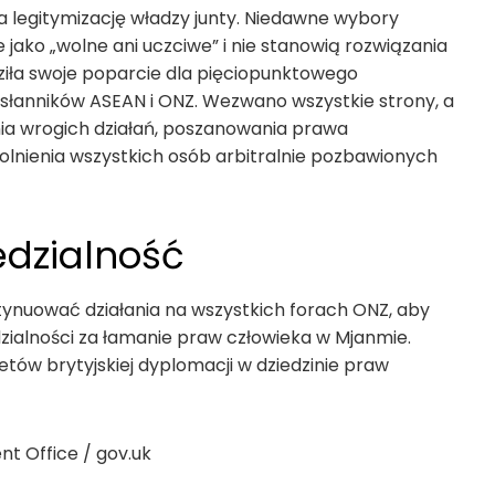
a legitymizację władzy junty. Niedawne wybory
jako „wolne ani uczciwe” i nie stanowią rozwiązania
ziła swoje poparcie dla pięciopunktowego
łanników ASEAN i ONZ. Wezwano wszystkie strony, a
ia wrogich działań, poszanowania prawa
lnienia wszystkich osób arbitralnie pozbawionych
edzialność
tynuować działania na wszystkich forach ONZ, aby
zialności za łamanie praw człowieka w Mjanmie.
etów brytyjskiej dyplomacji w dziedzinie praw
t Office / gov.uk