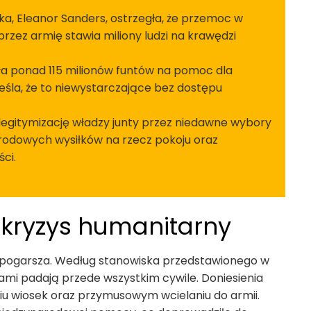
a, Eleanor Sanders, ostrzegła, że przemoc w
zez armię stawia miliony ludzi na krawędzi
ła ponad 115 milionów funtów na pomoc dla
eśla, że to niewystarczające bez dostępu
egitymizację władzy junty przez niedawne wybory
arodowych wysiłków na rzecz pokoju oraz
ci.
 kryzys humanitarny
ę pogarsza. Według stanowiska przedstawionego w
arami padają przede wszystkim cywile. Doniesienia
u wiosek oraz przymusowym wcielaniu do armii.