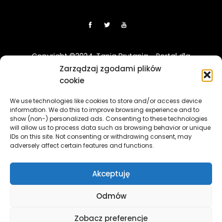
Copyright ©2024. Tania Brytania - Portal dla
Polaków w UK
Zarządzaj zgodami plików
cookie
Disclaimer: Strona TaniaBrytania.uk nie jest regulowana
We use technologies like cookies to store and/or access device
przez Financial Conduct Authority (FCA) i jest prowadzona
information. We do this to improve browsing experience and to
wyłącznie w celach informacyjno-edukacyjnych. Treści
show (non-) personalized ads. Consenting to these technologies
zawierająca linki sponsorowane i afiliacyjne, a klikając w nie
will allow us to process data such as browsing behavior or unique
i korzystając z usług reklamodawców lub firm
IDs on this site. Not consenting or withdrawing consent, may
adversely affect certain features and functions.
współpracujących, nasz serwis może otrzymać
wynagrodzenie.
[więcej]
Akceptuję
The TaniaBrytania.uk website is not regulated by the
Financial Conduct Authority (FCA) and is operated solely for
Odmów
informational and educational purposes. The content
contains sponsored and affiliate links, and by clicking on
Zobacz preferencje