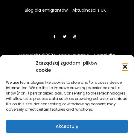
Blog dla emigrantów
Aktualności z UK
Copyright ©2024. Tania Brytania - Portal dla
Polaków w UK
Zarządzaj zgodami plików
cookie
Disclaimer: Strona TaniaBrytania.uk nie jest regulowana
We use technologies like cookies to store and/or access device
przez Financial Conduct Authority (FCA) i jest prowadzona
information. We do this to improve browsing experience and to
wyłącznie w celach informacyjno-edukacyjnych. Treści
show (non-) personalized ads. Consenting to these technologies
zawierająca linki sponsorowane i afiliacyjne, a klikając w nie
will allow us to process data such as browsing behavior or unique
i korzystając z usług reklamodawców lub firm
IDs on this site. Not consenting or withdrawing consent, may
adversely affect certain features and functions.
współpracujących, nasz serwis może otrzymać
wynagrodzenie.
[więcej]
Akceptuję
The TaniaBrytania.uk website is not regulated by the