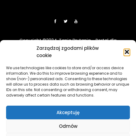
Copyright ©2024. Tania Brytania - Portal dla
Polaków w UK
Zarządzaj zgodami plików
cookie
Disclaimer: Strona TaniaBrytania.uk nie jest regulowana
We use technologies like cookies to store and/or access device
przez Financial Conduct Authority (FCA) i jest prowadzona
information. We do this to improve browsing experience and to
wyłącznie w celach informacyjno-edukacyjnych. Treści
show (non-) personalized ads. Consenting to these technologies
zawierająca linki sponsorowane i afiliacyjne, a klikając w nie
will allow us to process data such as browsing behavior or unique
i korzystając z usług reklamodawców lub firm
IDs on this site. Not consenting or withdrawing consent, may
adversely affect certain features and functions.
współpracujących, nasz serwis może otrzymać
wynagrodzenie.
[więcej]
Akceptuję
The TaniaBrytania.uk website is not regulated by the
Financial Conduct Authority (FCA) and is operated solely for
Odmów
informational and educational purposes. The content