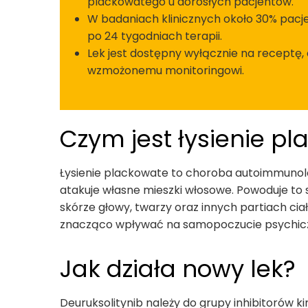
plackowatego u dorosłych pacjentów.
W badaniach klinicznych około 30% pacj
po 24 tygodniach terapii.
Lek jest dostępny wyłącznie na receptę
wzmożonemu monitoringowi.
Czym jest łysienie p
Łysienie plackowate to choroba autoimmunol
atakuje własne mieszki włosowe. Powoduje to
skórze głowy, twarzy oraz innych partiach ci
znacząco wpływać na samopoczucie psychiczn
Jak działa nowy lek?
Deuruksolitynib należy do grupy inhibitorów k