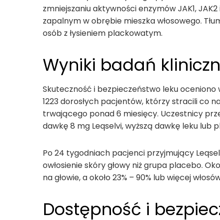
zmniejszaniu aktywności enzymów JAK1, JAK2 i
zapalnym w obrębie mieszka włosowego. Tłumi
osób z łysieniem plackowatym.
Wyniki badań klinicz
Skuteczność i bezpieczeństwo leku oceniono
1223 dorosłych pacjentów, którzy stracili co 
trwającego ponad 6 miesięcy. Uczestnicy prze
dawkę 8 mg Leqselvi, wyższą dawkę leku lub p
Po 24 tygodniach pacjenci przyjmujący Leqselvi
owłosienie skóry głowy niż grupa placebo. O
na głowie, a około 23% – 90% lub więcej włosów
Dostępność i bezpie