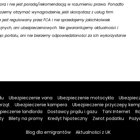
utora i nie jest poradą/rekomendacją w rozumieniu prawa. Ponadto
żemy otrzymać wynagrodzenie, jeśli skorzystasz z usług firm
ie jest regulowany przez FCA i nie sprzedajemy jakichkolwiek
jnych, ani ubezpieczeniowych. Nie gwarantujemy aktualności i
 portalu, ani nie bierzemy odpowiedzilaności za ich wykorzystanie
du
Ubezpieczenie vana
Ubezpieczenie motocykla
Ubezpiecz
erząt
Ubezpieczenie kampera
Ubezpieczenie przyczepy kem
pieczenie landlorda
Dostawcy prądu i gazu
Tani Internet
Ro
ty
Bilety na promy
Kredyt hipoteczny
Zwrot podatku
Poży
Blog dla emigrantów
Aktualności z UK