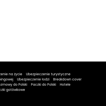
enie na życie
Ubezpieczenie turystyczne
pingowej
Ubezpieczenie łodzi
Breakdown cover
zmowy do Polski
Paczki do Polski
Hotele
czki gotówkowe