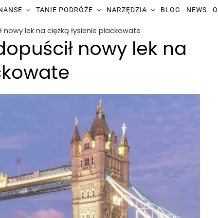
INANSE
TANIE PODRÓŻE
NARZĘDZIA
BLOG
NEWS
O
ił nowy lek na ciężką łysienie plackowate
 dopuścił nowy lek na
ackowate