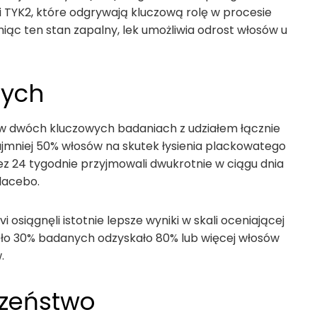
 TYK2, które odgrywają kluczową rolę w procesie
ąc ten stan zapalny, lek umożliwia odrost włosów u
nych
 w dwóch kluczowych badaniach z udziałem łącznie
najmniej 50% włosów na skutek łysienia plackowatego
z 24 tygodnie przyjmowali dwukrotnie w ciągu dnia
lacebo.
 osiągnęli istotnie lepsze wyniki w skali oceniającej
koło 30% badanych odzyskało 80% lub więcej włosów
.
czeństwo