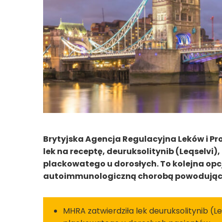
Brytyjska Agencja Regulacyjna Leków i 
lek na receptę, deuruksolitynib (Leqselvi), 
plackowatego u dorosłych. To kolejna opc
autoimmunologiczną chorobą powodującą
MHRA zatwierdziła lek deuruksolitynib (Leq