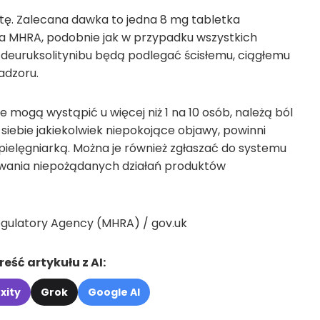
ptę. Zalecana dawka to jedna 8 mg tabletka
a MHRA, podobnie jak w przypadku wszystkich
deuruksolitynibu będą podlegać ścisłemu, ciągłemu
adzoru.
 mogą wystąpić u więcej niż 1 na 10 osób, należą ból
u siebie jakiekolwiek niepokojące objawy, powinni
pielęgniarką. Można je również zgłaszać do systemu
owania niepożądanych działań produktów
egulatory Agency (MHRA) / gov.uk
eść artykułu z AI:
xity
Grok
Google AI