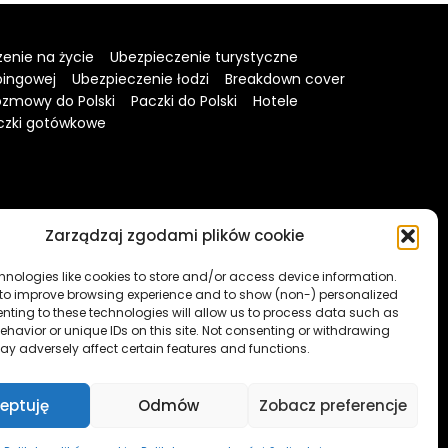
enie na życie
Ubezpieczenie turystyczne
pingowej
Ubezpieczenie łodzi
Breakdown cover
zmowy do Polski
Paczki do Polski
Hotele
czki gotówkowe
Zarządzaj zgodami plików cookie
hnologies like cookies to store and/or access device information.
 to improve browsing experience and to show (non-) personalized
nting to these technologies will allow us to process data such as
havior or unique IDs on this site. Not consenting or withdrawing
ay adversely affect certain features and functions.
elach informacyjno-edukacyjnych. Treści zawierająca linki
serwis może otrzymać wynagrodzenie.
[więcej]
eptuję
Odmów
Zobacz preferencje
 and educational purposes. The content contains sponsored