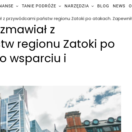
INANSE
TANIE PODRÓŻE
NARZĘDZIA
BLOG
NEWS
O
ał z przywódcami państw regionu Zatoki po atakach. Zapewnił 
ozmawiał z
w regionu Zatoki po
o wsparciu i