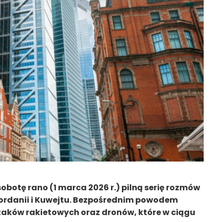
sobotę rano (1 marca 2026 r.) pilną serię rozmów
ordanii i Kuwejtu. Bezpośrednim powodem
ataków rakietowych oraz dronów, które w ciągu