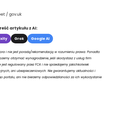
eet / gov.uk
eść artykułu z AI:
xity
Grok
Google AI
utora i nie jest poradą/rekomendacją w rozumieniu prawa. Ponadto
żemy otrzymać wynagrodzenie, jeśli skorzystasz z usług firm
ie jest regulowany przez FCA i nie sprzedajemy jakichkolwiek
jnych, ani ubezpieczeniowych. Nie gwarantujemy aktualności i
 portalu, ani nie bierzemy odpowiedzilaności za ich wykorzystanie