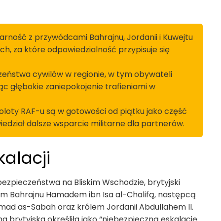
idarność z przywódcami Bahrajnu, Jordanii i Kuwejtu
, za które odpowiedzialność przypisuje się
eństwa cywilów w regionie, w tym obywateli
ąc głębokie zaniepokojenie trafieniami w
amoloty RAF-u są w gotowości od piątku jako część
edział dalsze wsparcie militarne dla partnerów.
kalacji
ezpieczeństwa na Bliskim Wschodzie, brytyjski
em Bahrajnu Hamadem ibn Isa al-Chalifą, następcą
mad as-Sabah oraz królem Jordanii Abdullahem II.
 brytyjska określiła jako “niebezpieczną eskalację