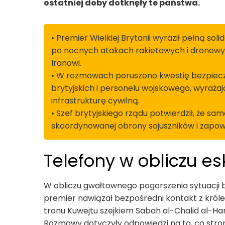
ostatniej doby dotknęły te państwa.
• Premier Wielkiej Brytanii wyraził pełną sol
po nocnych atakach rakietowych i dronowych
Iranowi.
• W rozmowach poruszono kwestię bezpiecz
brytyjskich i personelu wojskowego, wyrażaj
infrastrukturę cywilną.
• Szef brytyjskiego rządu potwierdził, że s
skoordynowanej obrony sojuszników i zapowi
Telefony w obliczu es
W obliczu gwałtownego pogorszenia sytuacji b
premier nawiązał bezpośredni kontakt z król
tronu Kuwejtu szejkiem Sabah al-Chalid al-Ha
Rozmowy dotyczyły odpowiedzi na to, co strona