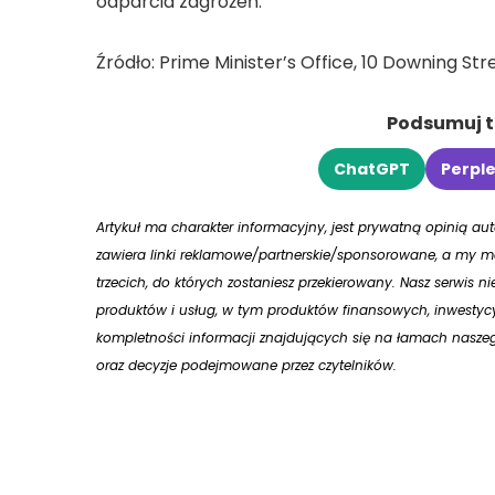
odparcia zagrożeń.
Źródło: Prime Minister’s Office, 10 Downing Str
Podsumuj tr
ChatGPT
Perple
Artykuł ma charakter informacyjny, jest prywatną opinią a
zawiera linki reklamowe/partnerskie/sponsorowane, a my mo
trzecich, do których zostaniesz przekierowany. Nasz serwis n
produktów i usług, w tym produktów finansowych, inwestycy
kompletności informacji znajdujących się na łamach naszego
oraz decyzje podejmowane przez czytelników.