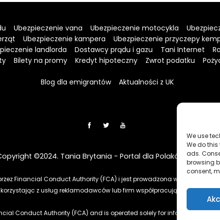
du
Ubezpieczenie vana
Ubezpieczenie motocykla
Ubezpiecz
erząt
Ubezpieczenie kampera
Ubezpieczenie przyczepy kem
pieczenie landlorda
Dostawcy prądu i gazu
Tani Internet
Ro
ty
Bilety na promy
Kredyt hipoteczny
Zwrot podatku
Poży
Blog dla emigrantów
Aktualności z UK
We use tec
We do this
ads. Conse
Copyright ©2024. Tania Brytania - Portal dla Polaków w UK
browsing be
consent, m
przez Financial Conduct Authority (FCA) i jest prowadzona wyłącznie w c
ie i korzystając z usług reklamodawców lub firm współpracujących, nasz 
Akc
ancial Conduct Authority (FCA) and is operated solely for informational