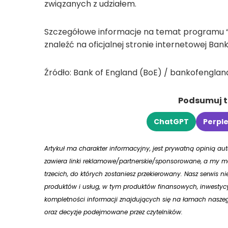
związanych z udziałem.
Szczegółowe informacje na temat programu “
znaleźć na oficjalnej stronie internetowej Banku
Źródło: Bank of England (BoE) / bankofenglan
Podsumuj tr
ChatGPT
Perple
Artykuł ma charakter informacyjny, jest prywatną opinią a
zawiera linki reklamowe/partnerskie/sponsorowane, a my mo
trzecich, do których zostaniesz przekierowany. Nasz serwis n
produktów i usług, w tym produktów finansowych, inwestycy
kompletności informacji znajdujących się na łamach naszego
oraz decyzje podejmowane przez czytelników.