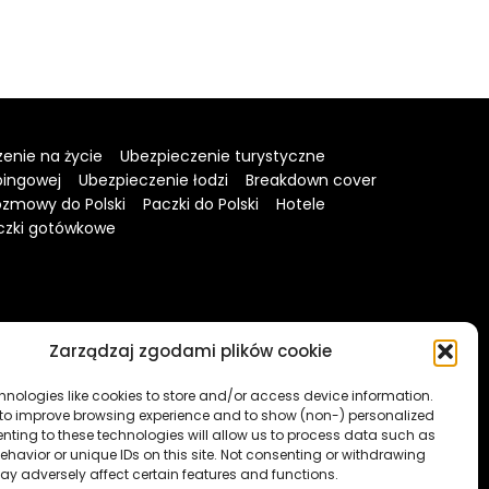
enie na życie
Ubezpieczenie turystyczne
pingowej
Ubezpieczenie łodzi
Breakdown cover
zmowy do Polski
Paczki do Polski
Hotele
czki gotówkowe
Zarządzaj zgodami plików cookie
hnologies like cookies to store and/or access device information.
 to improve browsing experience and to show (non-) personalized
nting to these technologies will allow us to process data such as
havior or unique IDs on this site. Not consenting or withdrawing
ay adversely affect certain features and functions.