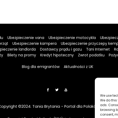
du
Ubezpieczenie vana
Ubezpieczenie motocykla
Ubezpiecz
erząt
Ubezpieczenie kampera
Ubezpieczenie przyczepy kem
pieczenie landlorda
Dostawcy prądu i gazu
Tani Internet
Ro
ty
Bilety na promy
Kredyt hipoteczny
Zwrot podatku
Poży
Blog dla emigrantów
Aktualności z UK
We use tec
We do this
ads. Conse
Copyright ©2024. Tania Brytania - Portal dla Polaków w UK
browsing be
consent, m