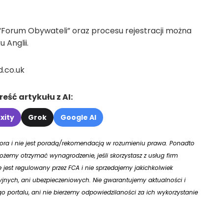
Forum Obywateli” oraz procesu rejestracji można
 Anglii.
d.co.uk
eść artykułu z AI:
xity
Grok
Google AI
utora i nie jest poradą/rekomendacją w rozumieniu prawa. Ponadto
żemy otrzymać wynagrodzenie, jeśli skorzystasz z usług firm
ie jest regulowany przez FCA i nie sprzedajemy jakichkolwiek
jnych, ani ubezpieczeniowych. Nie gwarantujemy aktualności i
 portalu, ani nie bierzemy odpowiedzilaności za ich wykorzystanie