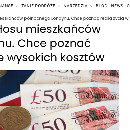
INANSE
TANIE PODRÓŻE
NARZĘDZIA
BLOG
NEWS
O
mieszkańców północnego Londynu. Chce poznać realia życia w
 głosu mieszkańców
nu. Chce poznać
ie wysokich kosztów