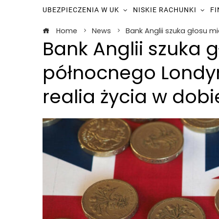
UBEZPIECZENIA W UK
NISKIE RACHUNKI
F
Home
News
Bank Anglii szuka głosu 
Bank Anglii szuka
północnego Londy
realia życia w dob