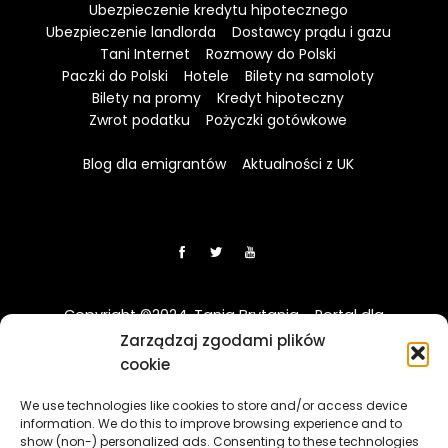
Ubezpieczenie kredytu hipotecznego
Ubezpieczenie landlorda
Dostawcy prądu i gazu
Tani Internet
Rozmowy do Polski
Paczki do Polski
Hotele
Bilety na samoloty
Bilety na promy
Kredyt hipoteczny
Zwrot podatku
Pożyczki gotówkowe
Blog dla emigrantów
Aktualności z UK
Copyright ©2024. Tania Brytania - Portal dla
Polaków w UK
Zarządzaj zgodami plików
cookie
Disclaimer: Strona TaniaBrytania.uk nie jest regulowana
We use technologies like cookies to store and/or access device
przez Financial Conduct Authority (FCA) i jest prowadzona
information. We do this to improve browsing experience and to
wyłącznie w celach informacyjno-edukacyjnych. Treści
show (non-) personalized ads. Consenting to these technologies