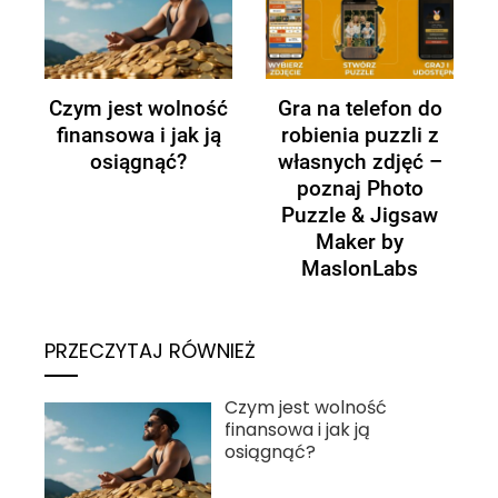
Jak założyć konto
ć
Gra na telefon do
bankowe w Wielkiej
robienia puzzli z
Brytanii?
własnych zdjęć –
poznaj Photo
Puzzle & Jigsaw
Maker by
MaslonLabs
PRZECZYTAJ RÓWNIEŻ
Czym jest wolność
finansowa i jak ją
osiągnąć?