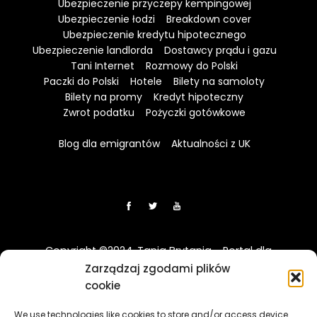
Ubezpieczenie przyczepy kempingowej
Ubezpieczenie łodzi
Breakdown cover
Ubezpieczenie kredytu hipotecznego
Ubezpieczenie landlorda
Dostawcy prądu i gazu
Tani Internet
Rozmowy do Polski
Paczki do Polski
Hotele
Bilety na samoloty
Bilety na promy
Kredyt hipoteczny
Zwrot podatku
Pożyczki gotówkowe
Blog dla emigrantów
Aktualności z UK
Copyright ©2024. Tania Brytania - Portal dla
Polaków w UK
Zarządzaj zgodami plików
cookie
Disclaimer: Strona TaniaBrytania.uk nie jest regulowana
We use technologies like cookies to store and/or access device
przez Financial Conduct Authority (FCA) i jest prowadzona