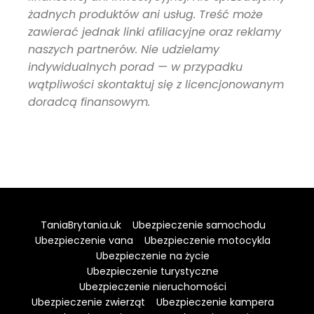
żadnych produktów ani usług. Treść może
zawierać jednak linki afiliacyjne oraz reklamy
naszych partnerów. Nie udzielamy
indywidualnych porad — w przypadku
wątpliwości skontaktuj się z licencjonowanym
doradcą finansowym.
TaniaBrytania.uk
Ubezpieczenie samochodu
Ubezpieczenie vana
Ubezpieczenie motocykla
Ubezpieczenie na życie
Ubezpieczenie turystyczne
Ubezpieczenie nieruchomości
Ubezpieczenie zwierząt
Ubezpieczenie kampera