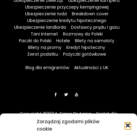
Ubezpieczenie zwierząt
Ubezpieczenie kampera
Ubezpieczenie przyczepy kempingowej
Ubezpieczenie łodzi
Breakdown cover
Ubezpieczenie kredytu hipotecznego
Ubezpieczenie landlorda
Dostawcy prądu i gazu
Tani Internet
Rozmowy do Polski
Paczki do Polski
Hotele
Bilety na samoloty
Bilety na promy
Kredyt hipoteczny
Zwrot podatku
Pożyczki gotówkowe
Blog dla emigrantów
Aktualności z UK
Copyright ©2024. Tania Brytania - Portal dla
Polaków w UK
Zarządzaj zgodami plików
cookie
Disclaimer: Strona TaniaBrytania.uk nie jest regulowana