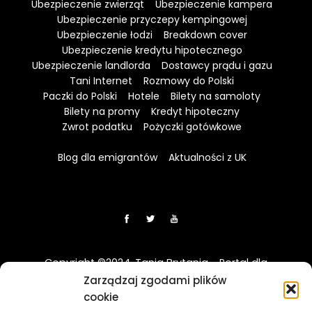
Ubezpieczenie zwierząt
Ubezpieczenie kampera
Ubezpieczenie przyczepy kempingowej
Ubezpieczenie łodzi
Breakdown cover
Ubezpieczenie kredytu hipotecznego
Ubezpieczenie landlorda
Dostawcy prądu i gazu
Tani Internet
Rozmowy do Polski
Paczki do Polski
Hotele
Bilety na samoloty
Bilety na promy
Kredyt hipoteczny
Zwrot podatku
Pożyczki gotówkowe
Blog dla emigrantów
Aktualności z UK
Copyright ©2024. Tania Brytania - Portal dla
Polaków w UK
Zarządzaj zgodami plików
cookie
Disclaimer: Strona TaniaBrytania.uk nie jest regulowana