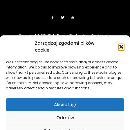
Copyright ©2024. Tania Brytania - Portal dla
Polaków w UK
Zarządzaj zgodami plików
cookie
Disclaimer: Strona TaniaBrytania.uk nie jest regulowana
We use technologies like cookies to store and/or access device
przez Financial Conduct Authority (FCA) i jest prowadzona
information. We do this to improve browsing experience and to
wyłącznie w celach informacyjno-edukacyjnych. Treści
show (non-) personalized ads. Consenting to these technologies
zawierająca linki sponsorowane i afiliacyjne, a klikając w nie
will allow us to process data such as browsing behavior or unique
i korzystając z usług reklamodawców lub firm
IDs on this site. Not consenting or withdrawing consent, may
adversely affect certain features and functions.
współpracujących, nasz serwis może otrzymać
wynagrodzenie.
[więcej]
Akceptuję
The TaniaBrytania.uk website is not regulated by the
Financial Conduct Authority (FCA) and is operated solely for
Odmów
informational and educational purposes. The content
contains sponsored and affiliate links, and by clicking on