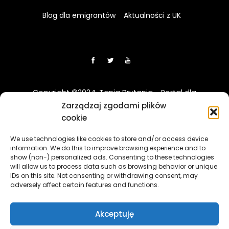
Blog dla emigrantów
Aktualności z UK
Copyright ©2024. Tania Brytania - Portal dla
Polaków w UK
Zarządzaj zgodami plików
cookie
Disclaimer: Strona TaniaBrytania.uk nie jest regulowana
We use technologies like cookies to store and/or access device
przez Financial Conduct Authority (FCA) i jest prowadzona
information. We do this to improve browsing experience and to
wyłącznie w celach informacyjno-edukacyjnych. Treści
show (non-) personalized ads. Consenting to these technologies
zawierająca linki sponsorowane i afiliacyjne, a klikając w nie
will allow us to process data such as browsing behavior or unique
i korzystając z usług reklamodawców lub firm
IDs on this site. Not consenting or withdrawing consent, may
adversely affect certain features and functions.
współpracujących, nasz serwis może otrzymać
wynagrodzenie.
[więcej]
Akceptuję
The TaniaBrytania.uk website is not regulated by the