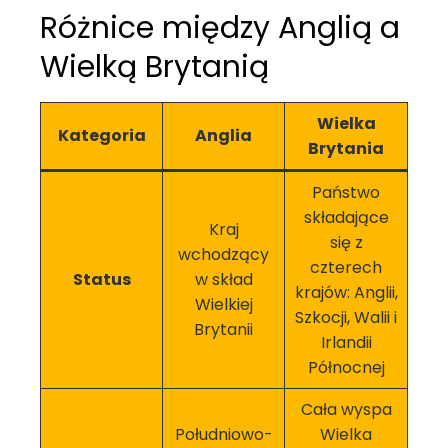
Różnice między Anglią a
Wielką Brytanią
Wielka
Kategoria
Anglia
Brytania
Państwo
składające
Kraj
się z
wchodzący
czterech
Status
w skład
krajów: Anglii,
Wielkiej
Szkocji, Walii i
Brytanii
Irlandii
Północnej
Cała wyspa
Południowo-
Wielka