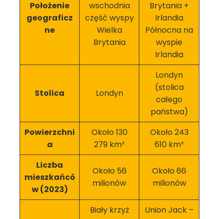
Położenie
wschodnia
Brytania +
geograficz
część wyspy
Irlandia
ne
Wielka
Północna na
Brytania
wyspie
Irlandia
Londyn
(stolica
Stolica
Londyn
całego
państwa)
Powierzchni
Około 130
Około 243
a
279 km²
610 km²
Liczba
Około 56
Około 66
mieszkańcó
milionów
milionów
w (2023)
Biały krzyż
Union Jack –