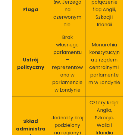
św. Jerzego
połączenie
Flaga
na
flag Anglii,
czerwonym
Szkocji i
tle
Irlandii
Brak
własnego
Monarchia
parlamentu
konstytucyjn
Ustrój
–
a z rządem
polityczny
reprezentow
centralnym i
ana w
parlamente
parlamencie
m w Londynie
w Londynie
Cztery kraje:
Anglia,
Jednolity kraj
Szkocja,
Skład
podzielony
Walia i
administra
na regiony i
Irlandia