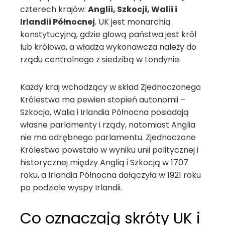
czterech krajów:
Anglii, Szkocji, Walii i
Irlandii Północnej
. UK jest monarchią
konstytucyjną, gdzie głową państwa jest król
lub królowa, a władza wykonawcza należy do
rządu centralnego z siedzibą w Londynie.
Każdy kraj wchodzący w skład Zjednoczonego
Królestwa ma pewien stopień autonomii –
Szkocja, Walia i Irlandia Północna posiadają
własne parlamenty i rządy, natomiast Anglia
nie ma odrębnego parlamentu. Zjednoczone
Królestwo powstało w wyniku unii politycznej i
historycznej między Anglią i Szkocją w 1707
roku, a Irlandia Północna dołączyła w 1921 roku
po podziale wyspy Irlandii.
Co oznaczają skróty UK i