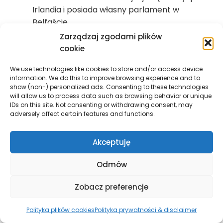
Irlandia i posiada własny parlament w
Belfaście.
Zarządzaj zgodami plików
cookie
Każdy z tych krajów ma swoją historię, kulturę i
pewien stopień autonomii. To sprawia, że
We use technologies like cookies to store and/or access device
Zjednoczone Królestwo jest państwem
information. We do this to improve browsing experience and to
wielonarodowym, w którym różnorodność
show (non-) personalized ads. Consenting to these technologies
will allow us to process data such as browsing behavior or unique
kulturowa jest bardzo widoczna.
IDs on this site. Not consenting or withdrawing consent, may
adversely affect certain features and functions.
Wyspy Brytyjskie – co
Akceptuję
obejmują?
Odmów
Wyspy Brytyjskie
to określenie geograficzne
obejmujące wszystkie wyspy na północnym
Zobacz preferencje
Atlantyku w pobliżu Europy Zachodniej. Należą
do nich:
Polityka plików cookies
Polityka prywatności & disclaimer