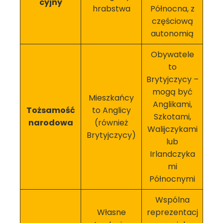
cyjny
hrabstwa
Północna, z
częściową
autonomią
Obywatele
to
Brytyjczycy –
mogą być
Mieszkańcy
Anglikami,
Tożsamość
to Anglicy
Szkotami,
narodowa
(również
Walijczykami
Brytyjczycy)
lub
Irlandczyka
mi
Północnymi
Wspólna
Własne
reprezentacj