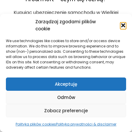
Kupując ubezpieczenie samochodu w Wielkiej
Brytanii wielu kierowców zadaje sobie pytanie
Zarządzaj zgodami plików
jaki typ polisy wybrać. Na brytyjskim rynku
cookie
dostępne są bowiem trzy podstawowe
We use technologies like cookies to store and/or access device
rodzaje polis: Third Party, Third Party,
information. We do this to improve browsing experience and to
Fire&Theft…
show (non-) personalized ads. Consenting to these technologies
will allow us to process data such as browsing behavior or unique
IDs on this site. Not consenting or withdrawing consent, may
Porady
,
Ubezpieczenia
,
Ubezpieczenie
adversely affect certain features and functions.
samochodu
Stronicowanie
Prev
1
2
3
Next
Akceptuję
wpisów
Odmów
PRZECZYTAJ RÓWNIEŻ
Zobacz preferencje
Czym jest wolność
Polityka plików cookies
Polityka prywatności & disclaimer
finansowa i jak ją