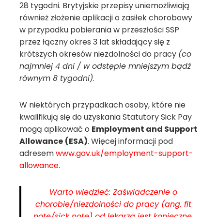
28 tygodni. Brytyjskie przepisy uniemożliwiają
również złożenie aplikacji o zasiłek chorobowy
w przypadku pobierania w przeszłości SSP
przez łączny okres 3 lat składający się z
krótszych okresów niezdolności do pracy
(co
najmniej 4 dni / w odstępie mniejszym bądź
równym 8 tygodni)
.
W niektórych przypadkach osoby, które nie
kwalifikują się do uzyskania Statutory Sick Pay
mogą aplikować o
Employment and Support
Allowance
(ESA)
. Więcej informacji pod
adresem
www.gov.uk/employment-support-
allowance
.
Warto wiedzieć: Zaświadczenie o
chorobie/niezdolności do pracy (ang. fit
note/sick note) od lekarza jest konieczne,