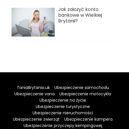
Jak założyć konto
bankowe w Wielkiej
Brytanii?
TaniaBrytania.uk
Ubezpieczenie samochodu
Ubezpieczenie vana
Ubezpieczenie motocykla
Ubezpieczenie na życie
Ubezpieczenie turystyczne
Ubezpieczenie nieruchomości
Ubezpieczenie zwierząt
Ubezpieczenie kampera
Ubezpieczenie przyczepy kempingowej