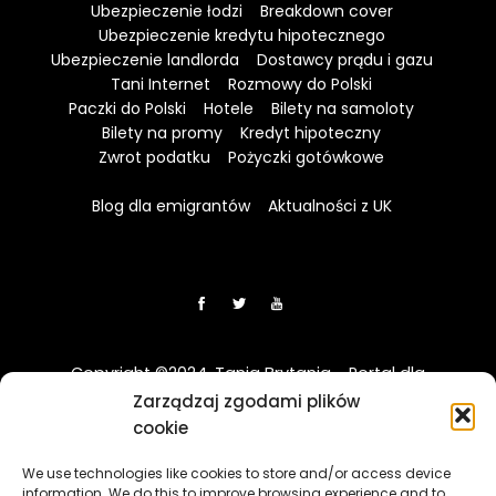
Ubezpieczenie łodzi
Breakdown cover
Ubezpieczenie kredytu hipotecznego
Ubezpieczenie landlorda
Dostawcy prądu i gazu
Tani Internet
Rozmowy do Polski
Paczki do Polski
Hotele
Bilety na samoloty
Bilety na promy
Kredyt hipoteczny
Zwrot podatku
Pożyczki gotówkowe
Blog dla emigrantów
Aktualności z UK
Copyright ©2024. Tania Brytania - Portal dla
Polaków w UK
Zarządzaj zgodami plików
cookie
Disclaimer: Strona TaniaBrytania.uk nie jest regulowana
We use technologies like cookies to store and/or access device
przez Financial Conduct Authority (FCA) i jest prowadzona
information. We do this to improve browsing experience and to