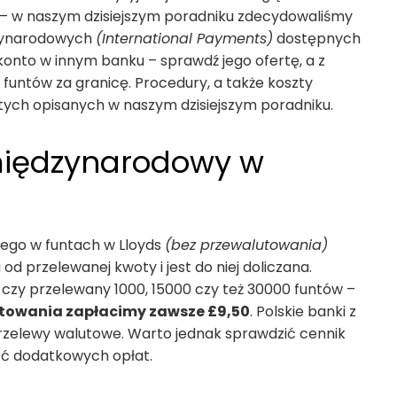
– w naszym dzisiejszym poradniku zdecydowaliśmy
dzynarodowych
(International Payments)
dostępnych
 konto w innym banku – sprawdź jego ofertę, a z
funtów za granicę. Procedury, a także koszty
tych opisanych w naszym dzisiejszym poradniku.
 międzynarodowy w
wego w funtach w Lloyds
(bez przewalutowania)
a od przelewanej kwoty i jest do niej doliczana.
 czy przelewany 1000, 15000 czy też 30000 funtów –
towania zapłacimy zawsze £9,50
. Polskie banki z
przelewy walutowe. Warto jednak sprawdzić cennik
ąć dodatkowych opłat.