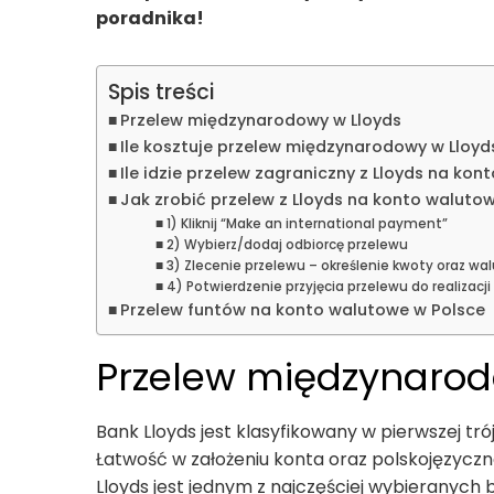
poradnika!
Spis treści
Przelew międzynarodowy w Lloyds
Ile kosztuje przelew międzynarodowy w Lloyd
Ile idzie przelew zagraniczny z Lloyds na ko
Jak zrobić przelew z Lloyds na konto waluto
1) Kliknij “Make an international payment”
2) Wybierz/dodaj odbiorcę przelewu
3) Zlecenie przelewu – określenie kwoty oraz wa
4) Potwierdzenie przyjęcia przelewu do realizacji
Przelew funtów na konto walutowe w Polsce
Przelew międzynarod
Bank Lloyds jest klasyfikowany w pierwszej tró
Łatwość w założeniu konta oraz polskojęzycz
Lloyds jest jednym z najczęściej wybieranych 