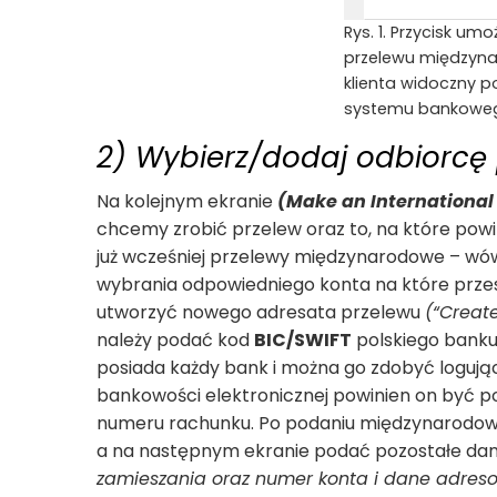
Rys. 1. Przycisk umo
przelewu międzyn
klienta widoczny p
systemu bankowego
2) Wybierz/dodaj odbiorcę
Na kolejnym ekranie
(Make an International
chcemy zrobić przelew oraz to, na które powi
już wcześniej przelewy międzynarodowe – wó
wybrania odpowiedniego konta na które prze
utworzyć nowego adresata przelewu
(“Create
należy podać kod
BIC/SWIFT
polskiego banku
posiada każdy bank i można go zdobyć logują
bankowości elektronicznej powinien on być 
numeru rachunku. Po podaniu międzynarodowe
a na następnym ekranie podać pozostałe da
zamieszania oraz numer konta i dane adres