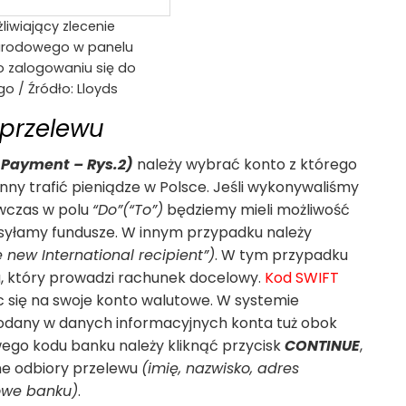
żliwiający zlecenie
arodowego w panelu
o zalogowaniu się do
 / Źródło: Lloyds
 przelewu
 Payment – Rys.2)
należy wybrać konto z którego
nny trafić pieniądze w Polsce. Jeśli wykonywaliśmy
wczas w polu
“Do”(“To”)
będziemy mieli możliwość
syłamy fundusze. W innym przypadku należy
 new International recipient”)
. W tym przypadku
, który prowadzi rachunek docelowy.
Kod SWIFT
c się na swoje konto walutowe. W systemie
podany w danych informacyjnych konta tuż obok
go kodu banku należy kliknąć przycisk
CONTINUE
,
ne odbiory przelewu
(imię, nazwisko, adres
owe banku)
.