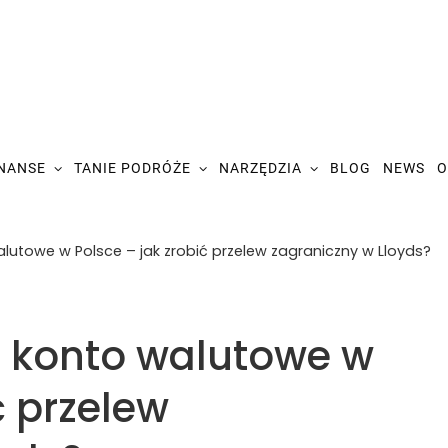
INANSE
TANIE PODRÓŻE
NARZĘDZIA
BLOG
NEWS
O
lutowe w Polsce – jak zrobić przelew zagraniczny w Lloyds?
a konto walutowe w
ć przelew