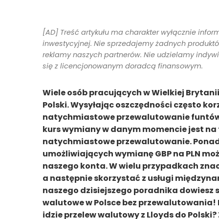
[AD] Treść artykułu ma charakter wyłącznie infor
inwestycyjnej. Nie sprzedajemy żadnych produktów 
reklamy naszych partnerów. Nie udzielamy indyw
się z licencjonowanym doradcą finansowym.
Wiele osób pracujących w Wielkiej Brytani
Polski. Wysyłając oszczędności często ko
natychmiastowe przewalutowanie funtów b
kurs wymiany w danym momencie jest na t
natychmiastowe przewalutowanie. Ponadt
umożliwiających wymianę GBP na PLN moż
naszego konta. W wielu przypadkach znacz
a następnie skorzystać z usługi międzyn
naszego dzisiejszego poradnika dowiesz si
walutowe w Polsce bez przewalutowania! Il
idzie przelew walutowy z Lloyds do Polski