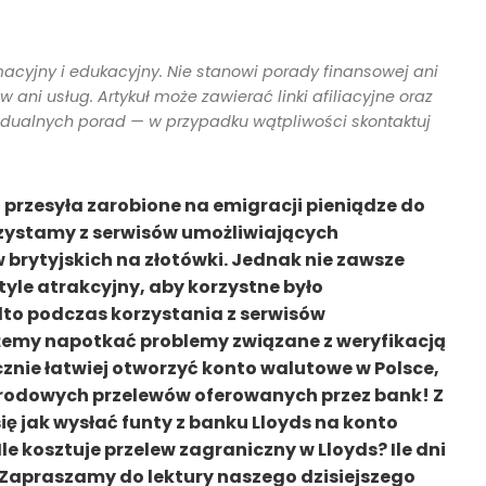
macyjny i edukacyjny. Nie stanowi porady finansowej ani
ani usług. Artykuł może zawierać linki afiliacyjne oraz
idualnych porad — w przypadku wątpliwości skontaktuj
i przesyła zarobione na emigracji pieniądze do
rzystamy z serwisów umożliwiających
rytyjskich na złotówki. Jednak nie zawsze
yle atrakcyjny, aby korzystne było
o podczas korzystania z serwisów
emy napotkać problemy związane z weryfikacją
nie łatwiej otworzyć konto walutowe w Polsce,
arodowych przelewów oferowanych przez bank! Z
ę jak wysłać funty z banku Lloyds na konto
e kosztuje przelew zagraniczny w Lloyds? Ile dni
? Zapraszamy do lektury naszego dzisiejszego