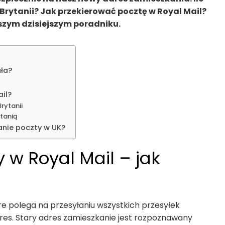
 Brytanii? Jak przekierować pocztę w Royal Mail?
zym dzisiejszym poradniku.
ała?
ail?
rytanii
ytanią
anie poczty w UK?
 w Royal Mail – jak
re polega na przesyłaniu wszystkich przesyłek
es. Stary adres zamieszkanie jest rozpoznawany