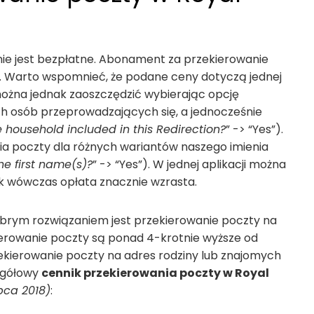
 nie jest bezpłatne. Abonament za przekierowanie
ugi. Warto wspomnieć, że podane ceny dotyczą jednej
ożna jednak zaoszczędzić wybierając opcję
ch osób przeprowadzających się, a jednocześnie
e household included in this Redirection?
” -> “Yes”).
a poczty dla różnych wariantów naszego imienia
the first name(s)?
” -> “Yes”). W jednej aplikacji można
k wówczas opłata znacznie wzrasta.
dobrym rozwiązaniem jest przekierowanie poczty na
erowanie poczty są ponad 4-krotnie wyższe od
zekierowanie poczty na adres rodziny lub znajomych
egółowy
cennik przekierowania poczty w Royal
ipca 2018)
: