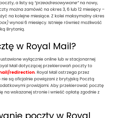
czty, a listy są
“przeadresowywane”
na nowy,
zty można zamówić na okres 3, 6 lub 12 miesięcy –
żyć na kolejne miesiące. Z kolei maksymalny okres
box)
wynosi 6 miesięcy. Istnieje również możliwość
ką Brytanią.
ztę w Royal Mail?
ustawione wyłącznie online lub w stacjonarnej
Royal Mail dotyczącej przekierowań poczty to
ail/redirection
. Royal Mail ostrzega przez
ie są oficjalnie powiązani z brytyjską Pocztą
dodatkowymi prowizjami. Aby przekierować pocztę
ię na wskazanej stronie i wnieść opłatę zgodnie z
owanie poczty w Royal