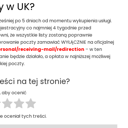
y w UK?
eśniej po 5 dniach od momentu wykupienia usługi.
jestracyjny co najmniej 4 tygodnie przed
i, że wszystkie listy zostaną poprawnie
erowanie poczty zamawiać WYŁĄCZNIE na oficjalnej
sonal/receiving-mail/redirection
– w ten
ie będzie działało, a opłata w najniższej możliwej
kiej poczty.
eści na tej stronie?
ij, aby ocenić
e oceniał tych treści.