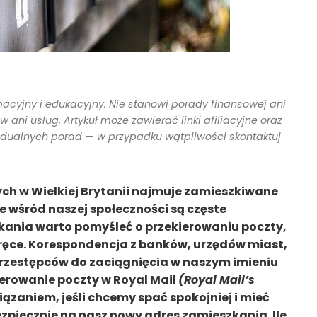
macyjny i edukacyjny. Nie stanowi porady finansowej ani
ani usług. Artykuł może zawierać linki afiliacyjne oraz
idualnych porad — w przypadku wątpliwości skontaktuj
h w Wielkiej Brytanii najmuje zamieszkiwane
 wśród naszej społeczności są częste
kania warto pomyśleć o przekierowaniu poczty,
 ręce. Korespondencja z banków, urzędów miast,
przestępców do zaciągnięcia w naszym imieniu
ierowanie poczty w Royal Mail
(Royal Mail’s
ązaniem, jeśli chcemy spać spokojniej i mieć
ezpiecznie na nasz nowy adres zamieszkania. Ile