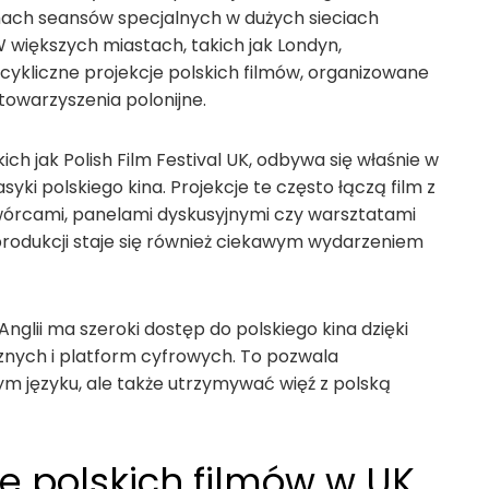
mach seansów specjalnych w dużych sieciach
 większych miastach, takich jak Londyn,
ykliczne projekcje polskich filmów, organizowane
stowarzyszenia polonijne.
h jak Polish Film Festival UK, odbywa się właśnie w
syki polskiego kina. Projekcje te często łączą film z
wórcami, panelami dyskusyjnymi czy warsztatami
 produkcji staje się również ciekawym wydarzeniem
Anglii ma szeroki dostęp do polskiego kina dzięki
cznych i platform cyfrowych. To pozwala
ym języku, ale także utrzymywać więź z polską
e polskich filmów w UK