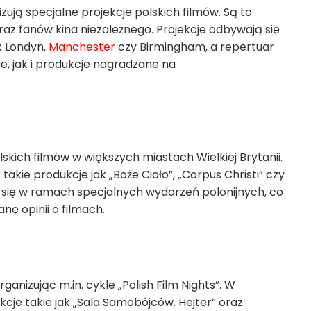
izują specjalne projekcje polskich filmów. Są to
oraz fanów kina niezależnego. Projekcje odbywają się
k Londyn,
Manchester
czy Birmingham, a repertuar
, jak i produkcje nagradzane na
skich filmów w większych miastach Wielkiej Brytanii.
kie produkcje jak „Boże Ciało”, „Corpus Christi” czy
 się w ramach specjalnych wydarzeń polonijnych, co
nę opinii o filmach.
ganizując m.in. cykle „Polish Film Nights”. W
kcje takie jak „Sala Samobójców. Hejter” oraz