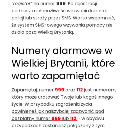
“register”
na numer
999
. Po rejestracji
będziesz miał możliwość wezwania karetki,
policji lub straży przez SMS. Warto wspomnieć,
że system SMS-owego wzywania pomocy nie
działa poza Wielką Brytanią.
Numery alarmowe w
Wielkiej Brytanii, które
warto zapamiętać
Zapamiętaj,
numer
999
oraz
112
jest numerem,
który może uratować Twoje lub kogoś innego
życie. W przypadku zagrożenia życia
powinieneś jak najszybciej zadzwonić pod
bezpłatny numer
999
lub
112
– w obydwu
przypadkach zostaniesz połączony z tym