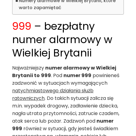
Numery alarmowe w Wielkiej Brytanii, które
warto zapamiętać
999
– bezpłatny
numer alarmowy w
Wielkiej Brytanii
Najważniejszy
numer alarmowy w Wielkiej
Brytanii
to
999
.
Pod
numer 999
powinieneś
zadzwonić w sytuacjach wymagających
natychmiastowego działania służb
ratowniczych
. Do takich sytuacji zalicza się
m.in. wypadek drogowy, zadławienie dziecka,
nagła utrata przytomności, zatrucie czadem,
atak serca lub pożar. Zadzwoń pod
numer
999
również w sytuacji, gdy jesteś świadkiem