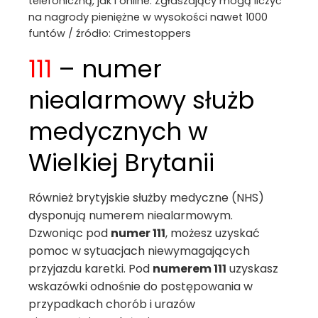
telefoniczną, jak i online. Zgłaszający mogą liczyć
na nagrody pieniężne w wysokości nawet 1000
funtów / źródło: Crimestoppers
111
– numer
niealarmowy służb
medycznych w
Wielkiej Brytanii
Również brytyjskie służby medyczne (NHS)
dysponują numerem niealarmowym.
Dzwoniąc pod
numer 111
, możesz uzyskać
pomoc w sytuacjach niewymagających
przyjazdu karetki. Pod
numerem 111
uzyskasz
wskazówki odnośnie do postępowania w
przypadkach chorób i urazów