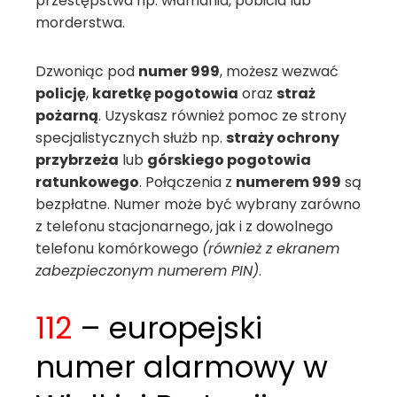
przestępstwa np. włamania, pobicia lub
morderstwa.
Dzwoniąc pod
numer 999
, możesz wezwać
policję
,
karetkę pogotowia
oraz
straż
pożarną
. Uzyskasz również pomoc ze strony
specjalistycznych służb np.
straży ochrony
przybrzeża
lub
górskiego pogotowia
ratunkowego
. Połączenia z
numerem 999
są
bezpłatne. Numer może być wybrany zarówno
z telefonu stacjonarnego, jak i z dowolnego
telefonu komórkowego
(również z ekranem
zabezpieczonym numerem PIN)
.
112
– europejski
numer alarmowy w