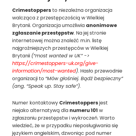
Crimestoppers
to niezależna organizacja
walcząca z przestępczością w Wielkiej
Brytanii. Organizacja umożliwia
anonimowe
zgłaszanie przestępstw
. Na jej stronie
internetowej można znaleźć m.in. listę
najgroźniejszych przestępców w Wielkiej
Brytanii
(“most wanted w UK” ->
https://crimestoppers-uk.org/give-
information/most-wanted
)
. Hasło przewodnie
organizacji to
“Mów głośniej. Bądź bezpieczny”
(ang. “Speak up. Stay safe”)
.
Numer kontaktowy
Crimestoppers
jest
niejako alternatywą dla
numeru 101
w
zgłaszaniu przestępstw i wykroczeń. Warto
wiedzieć, że w przypadku nieposługiwania się
językiem angielskim, dzwoniąc pod numer