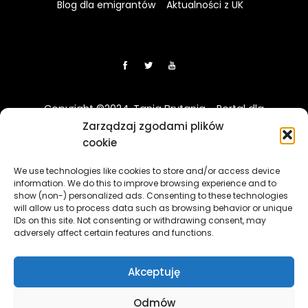
Blog dla emigrantów
Aktualności z UK
Copyright ©2024. Tania Brytania - Portal dla
Polaków w UK
Zarządzaj zgodami plików
cookie
Disclaimer: Strona TaniaBrytania.uk nie jest regulowana
We use technologies like cookies to store and/or access device
przez Financial Conduct Authority (FCA) i jest prowadzona
information. We do this to improve browsing experience and to
wyłącznie w celach informacyjno-edukacyjnych. Treści
show (non-) personalized ads. Consenting to these technologies
zawierająca linki sponsorowane i afiliacyjne, a klikając w nie
will allow us to process data such as browsing behavior or unique
i korzystając z usług reklamodawców lub firm
IDs on this site. Not consenting or withdrawing consent, may
adversely affect certain features and functions.
współpracujących, nasz serwis może otrzymać
wynagrodzenie.
[więcej]
Akceptuję
The TaniaBrytania.uk website is not regulated by the
Financial Conduct Authority (FCA) and is operated solely for
Odmów