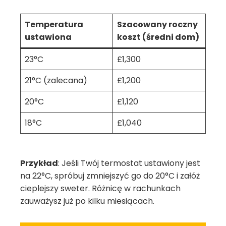
Temperatura
Szacowany roczny
ustawiona
koszt (średni dom)
23°C
£1,300
21°C (zalecana)
£1,200
20°C
£1,120
18°C
£1,040
Przykład
: Jeśli Twój termostat ustawiony jest
na 22°C, spróbuj zmniejszyć go do 20°C i załóż
cieplejszy sweter. Różnicę w rachunkach
zauważysz już po kilku miesiącach.