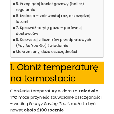
5. Przeglądaj kocioł gazowy (boiler)
regularnie
6. Izolacja – zainwestuj raz, oszczędzaj
latami
7. Sprawdź taryfę gazu – porównuj
dostawców
8. Korzystaj z liczników przedpłatowych
(Pay As You Go) świadomie
Małe zmiany, duże oszczędności
1. Obniż temperaturę
na termostacie
Obniżenie temperatury w domu o
zaledwie
1°C
może przynieść zauważalne oszczędności
– według
Energy Saving Trust
, może to być
nawet
około £100 rocznie
.