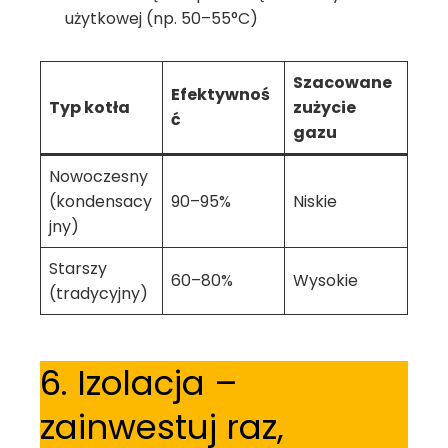
użytkowej (np. 50–55°C)
Szacowane
Efektywnoś
Typ kotła
zużycie
ć
gazu
Nowoczesny
(kondensacy
90–95%
Niskie
jny)
Starszy
60–80%
Wysokie
(tradycyjny)
6. Izolacja –
zainwestuj raz,