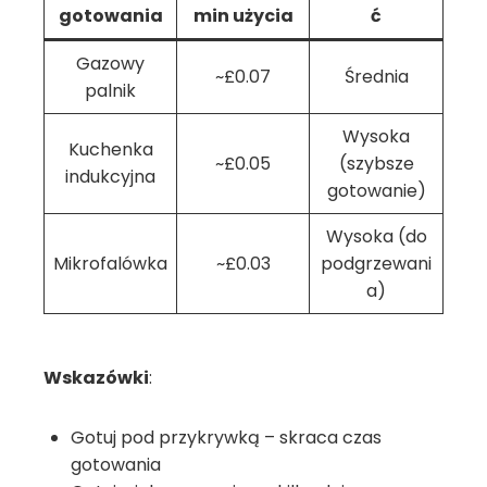
gotowania
min użycia
ć
Gazowy
~£0.07
Średnia
palnik
Wysoka
Kuchenka
~£0.05
(szybsze
indukcyjna
gotowanie)
Wysoka (do
Mikrofalówka
~£0.03
podgrzewani
a)
Wskazówki
:
Gotuj pod przykrywką – skraca czas
gotowania