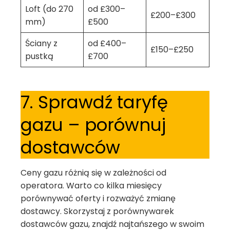
Loft (do 270
od £300–
£200–£300
mm)
£500
Ściany z
od £400–
£150–£250
pustką
£700
7. Sprawdź taryfę
gazu – porównuj
dostawców
Ceny gazu różnią się w zależności od
operatora. Warto co kilka miesięcy
porównywać oferty i rozważyć zmianę
dostawcy. Skorzystaj z porównywarek
dostawców gazu, znajdź najtańszego w swoim