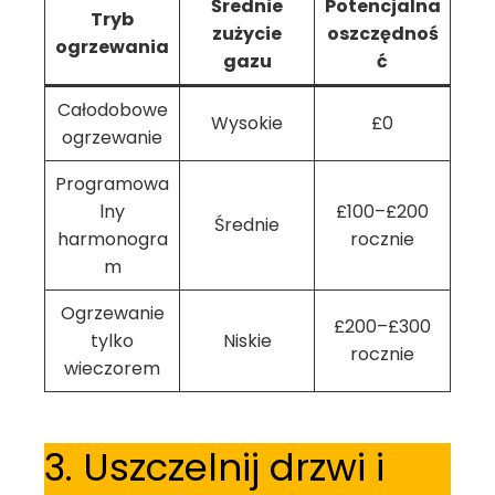
Średnie
Potencjalna
Tryb
zużycie
oszczędnoś
ogrzewania
gazu
ć
Całodobowe
Wysokie
£0
ogrzewanie
Programowa
lny
£100–£200
Średnie
harmonogra
rocznie
m
Ogrzewanie
£200–£300
tylko
Niskie
rocznie
wieczorem
3. Uszczelnij drzwi i