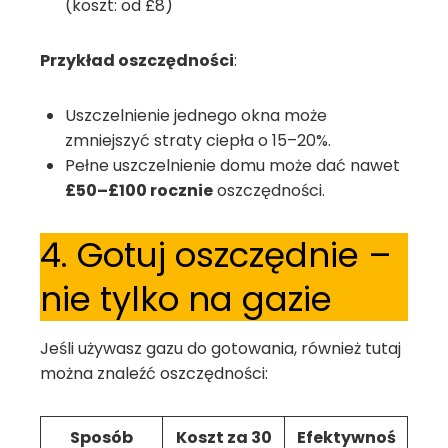
(koszt: od £8)
Przykład oszczędności
:
Uszczelnienie jednego okna może
zmniejszyć straty ciepła o 15–20%.
Pełne uszczelnienie domu może dać nawet
£50–£100 rocznie
oszczędności.
4. Gotuj oszczędnie –
nie tylko na gazie
Jeśli używasz gazu do gotowania, również tutaj
można znaleźć oszczędności:
Sposób
Koszt za 30
Efektywnoś