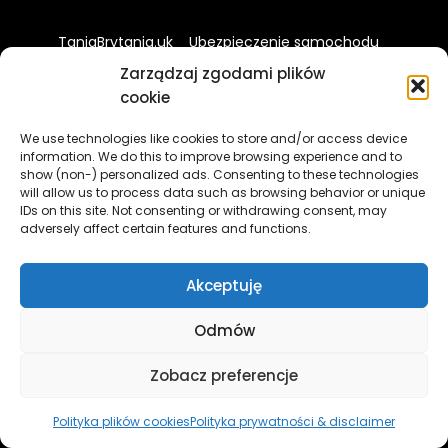
TaniaBrytania.uk
Ubezpieczenie samochodu
Ubezpieczenie vana
Ubezpieczenie motocykla
Zarządzaj zgodami plików
Ubezpieczenie na życie
cookie
Ubezpieczenie turystyczne
Ubezpieczenie nieruchomości
We use technologies like cookies to store and/or access device
Ubezpieczenie zwierząt
Ubezpieczenie kampera
information. We do this to improve browsing experience and to
Ubezpieczenie przyczepy kempingowej
show (non-) personalized ads. Consenting to these technologies
will allow us to process data such as browsing behavior or unique
Ubezpieczenie łodzi
Breakdown cover
IDs on this site. Not consenting or withdrawing consent, may
Ubezpieczenie kredytu hipotecznego
adversely affect certain features and functions.
Ubezpieczenie landlorda
Dostawcy prądu i gazu
Tani Internet
Rozmowy do Polski
Paczki do Polski
Hotele
Bilety na samoloty
Akceptuję
Bilety na promy
Kredyt hipoteczny
Zwrot podatku
Pożyczki gotówkowe
Odmów
Blog dla emigrantów
Aktualności z UK
Zobacz preferencje
Polityka plików cookies
Polityka prywatności & disclaimer