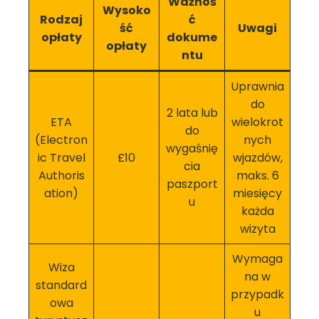
Ważnoś
Wysoko
Rodzaj
ć
ść
Uwagi
opłaty
dokume
opłaty
ntu
Uprawnia
do
2 lata lub
ETA
wielokrot
do
(Electron
nych
wygaśnię
ic Travel
£10
wjazdów,
cia
Authoris
maks. 6
paszport
ation)
miesięcy
u
każda
wizyta
Wymaga
Wiza
na w
standard
przypadk
owa
u