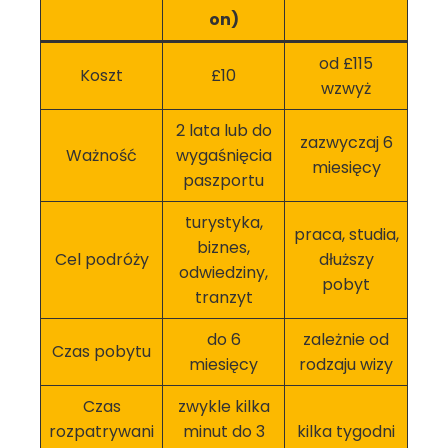
on)
od £115
Koszt
£10
wzwyż
2 lata lub do
zazwyczaj 6
Ważność
wygaśnięcia
miesięcy
paszportu
turystyka,
praca, studia,
biznes,
Cel podróży
dłuższy
odwiedziny,
pobyt
tranzyt
do 6
zależnie od
Czas pobytu
miesięcy
rodzaju wizy
Czas
zwykle kilka
rozpatrywani
minut do 3
kilka tygodni