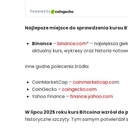
Najlepsze miejsce do sprawdzenia kursu B
Binance
–
binance.com
* – największa gie
aktualny kurs, wykresy oraz historia notowa
Inne godne polecenia źródła:
CoinMarketCap –
coinmarketcap.co
m
CoinGecko –
coingecko.com
Yahoo Finance –
finance.yahoo.com
W lipcu 2025 roku kurs Bitcoina wzrósł do
historyczne szczyty. Tym samym potwierdził s