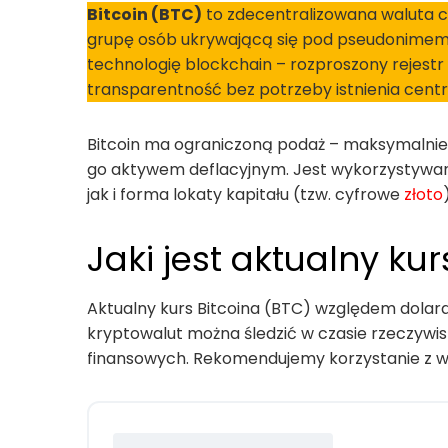
Bitcoin (BTC)
to zdecentralizowana waluta c
grupę osób ukrywającą się pod pseudonime
technologię blockchain – rozproszony rejestr
transparentność bez potrzeby istnienia centra
Bitcoin ma ograniczoną podaż – maksymalni
go aktywem deflacyjnym. Jest wykorzystywany
jak i forma lokaty kapitału (tzw. cyfrowe
złoto
Jaki jest aktualny kur
Aktualny kurs Bitcoina (BTC) względem dolar
kryptowalut można śledzić w czasie rzeczywis
finansowych. Rekomendujemy korzystanie z wi