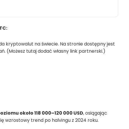
TC:
łda kryptowalut na świecie. Na stronie dostępny jest
ń. (Możesz tutaj dodać własny link partnerski.)
 poziomu około 118 000–120 000 USD
, osiągając
ię wzrostowy trend po halvingu z 2024 roku.