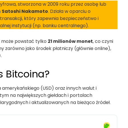
yfrowa, stworzona w 2009 roku przez osobę lub
m
Satoshi Nakamoto
. Działa w oparciu o
 transakcji, który zapewnia bezpieczeństwo i
lnej instytucji (np. banku centralnego).
e może powstać tylko
21 milionów monet
, co czyni
 zarówno jako środek płatniczy (głównie online),
).
s Bitcoina?
a amerykańskiego (USD) oraz innych walut i
tym na największych giełdach i portalach
arygodnych i aktualizowanych na bieżąco źródeł.