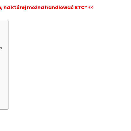
nce, na której można handlować BTC* <<
k?