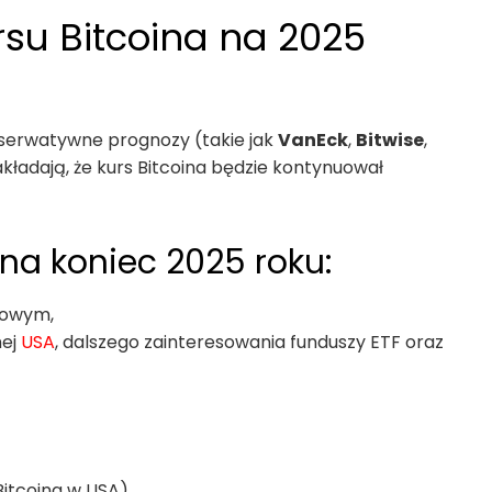
rsu Bitcoina na 2025
onserwatywne prognozy (takie jak
VanEck
,
Bitwise
,
akładają, że kurs Bitcoina będzie kontynuował
na koniec 2025 roku:
zowym,
nej
USA
, dalszego zainteresowania funduszy ETF oraz
itcoina w USA),