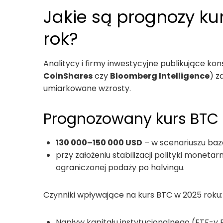
Jakie są prognozy ku
rok?
Analitycy i firmy inwestycyjne publikujące k
CoinShares
czy
Bloomberg Intelligence
) z
umiarkowane wzrosty.
Prognozowany kurs BTC 
130 000–150 000 USD
– w scenariuszu ba
przy założeniu stabilizacji polityki monetar
ograniczonej podaży po halvingu.
Czynniki wpływające na kurs BTC w 2025 roku:
Napływ kapitału instytucjonalnego (ETF-y B