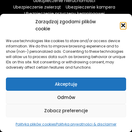
Ubezpieczenie nieruchomości
Ubezpieczenie zwierząt
Ubezpieczenie kampera
Ubezpieczenie przyczepy kempingowej
Ubezpieczenie łodzi
Breakdown cover
Zarządzaj zgodami plików
Ubezpieczenie kredytu hipotecznego
cookie
Ubezpieczenie landlorda
Dostawcy prądu i gazu
Tani Internet
Rozmowy do Polski
We use technologies like cookies to store and/or access device
Paczki do Polski
Hotele
Bilety na samoloty
information. We do this to improve browsing experience and to
show (non-) personalized ads. Consenting to these technologies
Bilety na promy
Kredyt hipoteczny
will allow us to process data such as browsing behavior or unique
Zwrot podatku
Pożyczki gotówkowe
IDs on this site. Not consenting or withdrawing consent, may
adversely affect certain features and functions.
Blog dla emigrantów
Aktualności z UK
Akceptuję
Odmów
Zobacz preferencje
Copyright ©2024. Tania Brytania - Portal dla
Polaków w UK
Polityka plików cookies
Polityka prywatności & disclaimer