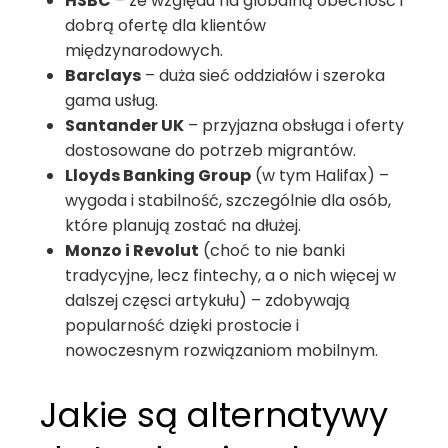
HSBC
– ze względu na globalną obecność i
dobrą ofertę dla klientów
międzynarodowych.
Barclays
– duża sieć oddziałów i szeroka
gama usług.
Santander UK
– przyjazna obsługa i oferty
dostosowane do potrzeb migrantów.
Lloyds Banking Group
(w tym Halifax) –
wygoda i stabilność, szczególnie dla osób,
które planują zostać na dłużej.
Monzo i Revolut
(choć to nie banki
tradycyjne, lecz fintechy, a o nich więcej w
dalszej częsci artykułu) – zdobywają
popularność dzięki prostocie i
nowoczesnym rozwiązaniom mobilnym.
Jakie są alternatywy